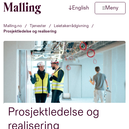
↓
English
Meny
Hopp til innhold
Malling.no
/
Tjenester
/
Leietakerrådgivning
/
Prosjektledelse og realisering
Prosjektledelse og
realisering