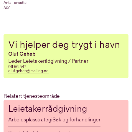
Antall ansatte
800
Vi hjelper deg trygt i havn
Oluf Geheb
Leder Leietakerådgivning / Partner
911 56 547
oluf.geheb@malling.no
Relatert tjenesteområde
Leietakerrådgivning
Arbeidsplasstrategi
Søk og forhandlinger