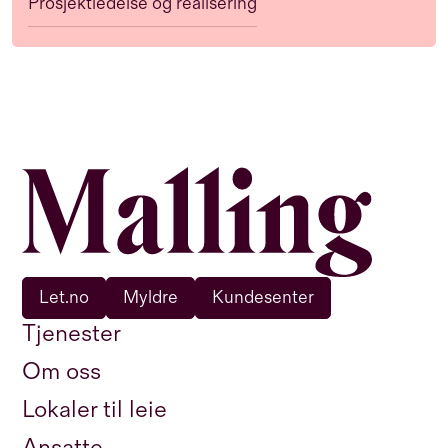
Prosjektledelse og realisering
Let.no
Myldre
Kundesenter
Tjenester
Om oss
Lokaler til leie
Ansatte