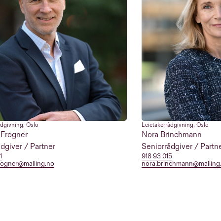
ådgivning
,
Oslo
Leietakerrådgivning
,
Oslo
Frogner
Nora Brinchmann
dgiver / Partner
Seniorrådgiver / Partn
1
918 93 015
rogner@malling.no
nora.brinchmann@malling