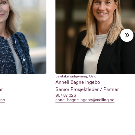
Leietakerrådgivning
,
Oslo
Anneli Bagne Ingebo
er
Senior Prosjektleder / Partner
907 87 026
.no
anneli.bagne.ingebo@malling.no