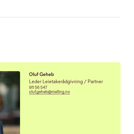
Oluf Geheb
Leder Leietakerådgivning / Partner
911 56 547
oluf.geheb@malling.no