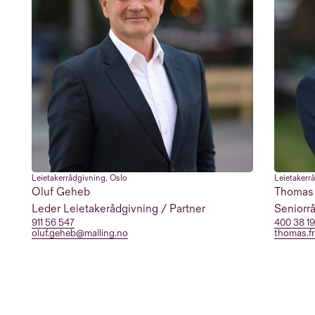
Leietakerrådgivning
,
Oslo
Leietakerr
Oluf Geheb
Thomas 
Leder Leietakerådgivning / Partner
Seniorrå
911 56 547
400 38 19
oluf.geheb@malling.no
thomas.f