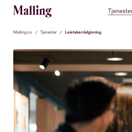
Hopp til innhold
Tjeneste
Malling.no
/
Tjenester
/
Leietakerrådgivning