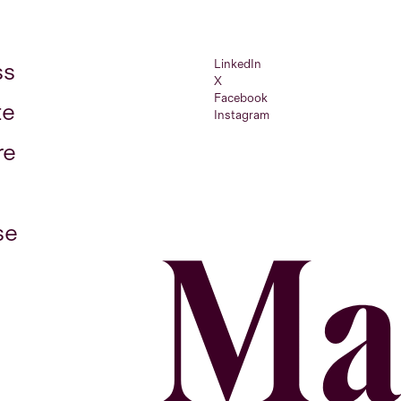
LinkedIn
ss
X
Facebook
te
Instagram
re
se