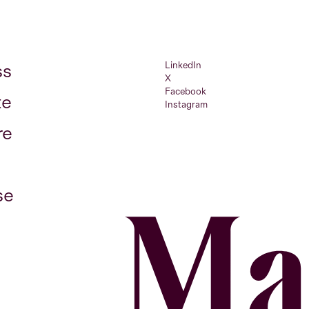
LinkedIn
ss
X
Facebook
te
Instagram
re
se