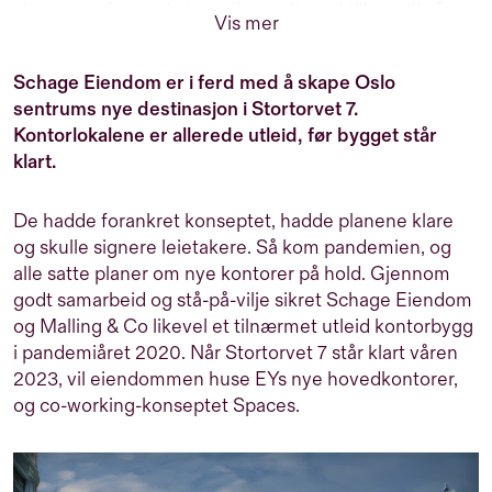
vi oss av erfarne eksterne journalister, i tillegg til våre
Vis mer
interne eksperter, til å produsere informativt,
engasjerende og relevant innhold for deg som er
Schage Eiendom er i ferd med å skape Oslo
interessert i eiendom. Vårt mål er å gi deg innsikt og
sentrums nye destinasjon i Stortorvet 7.
perspektiver som hjelper deg i dine beslutninger.
Kontorlokalene er allerede utleid, før bygget står
klart.
De hadde forankret konseptet, hadde planene klare
og skulle signere leietakere. Så kom pandemien, og
alle satte planer om nye kontorer på hold. Gjennom
godt samarbeid og stå-på-vilje sikret
Schage Eiendom
og Malling & Co likevel et tilnærmet utleid kontorbygg
i pandemiåret 2020. Når Stortorvet 7 står klart våren
2023, vil eiendommen huse
EY
s nye hovedkontorer,
og co-working-konseptet
Spaces
.