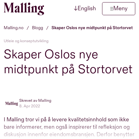
↓
English
Meny
Hopp til innhold
Malling.no
/
Blogg
/
Skaper Oslos nye midtpunkt på Stortorvet
Utleie og konseptutvikling
Skaper Oslos nye
midtpunkt på Stortorvet
Skrevet av Malling
8. Apr 2022
I Malling tror vi på å levere kvalitetsinnhold som ikke
bare informerer, men også inspirerer til refleksjon og
diskusjon innenfor eiendomsbransjen. Derfor benytter