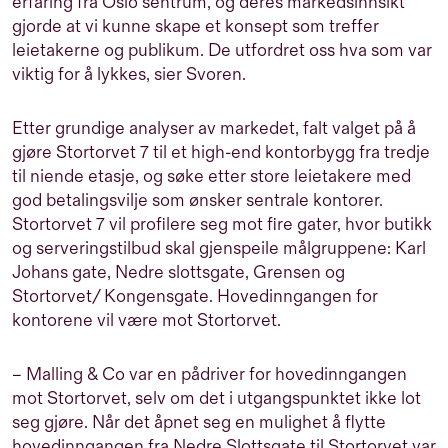
erfaring fra Oslo sentrum, og deres markedsinnsikt
gjorde at vi kunne skape et konsept som treffer
leietakerne og publikum. De utfordret oss hva som var
viktig for å lykkes, sier Svoren.
Etter grundige analyser av markedet, falt valget på å
gjøre Stortorvet 7 til et high-end kontorbygg fra tredje
til niende etasje, og søke etter store leietakere med
god betalingsvilje som ønsker sentrale kontorer.
Stortorvet 7 vil profilere seg mot fire gater, hvor butikk
og serveringstilbud skal gjenspeile målgruppene: Karl
Johans gate, Nedre slottsgate, Grensen og
Stortorvet/ Kongensgate. Hovedinngangen for
kontorene vil være mot Stortorvet.
– Malling & Co var en pådriver for hovedinngangen
mot Stortorvet, selv om det i utgangspunktet ikke lot
seg gjøre. Når det åpnet seg en mulighet å flytte
hovedinngangen fra Nedre Slottsgate til Stortorvet var