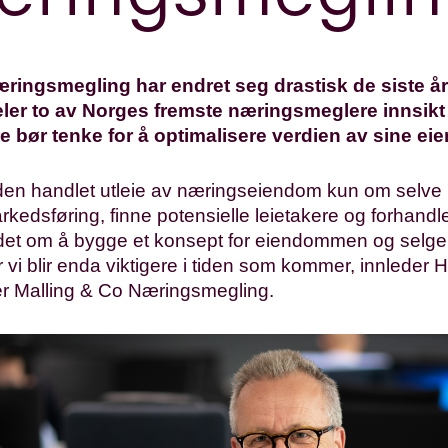
ringsmegling har endret seg drastisk de siste år
eler to av Norges fremste næringsmeglere innsik
e bør tenke for å optimalisere verdien av sine e
tiden handlet utleie av næringseiendom kun om selve 
kedsføring, finne potensielle leietakere og forhandle
det om å bygge et konsept for eiendommen og selge 
r vi blir enda viktigere i tiden som kommer, innleder
r Malling & Co Næringsmegling.