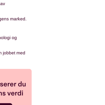
 av
agens marked.
nologi og
m jobbet med