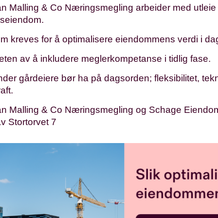
n Malling & Co Næringsmegling arbeider med utleie
gseiendom.
m kreves for å optimalisere eiendommens verdi i d
eten av å inkludere meglerkompetanse i tidlig fase.
nder gårdeiere bør ha på dagsorden; fleksibilitet, tek
aft.
n Malling & Co Næringsmegling og Schage Eiendo
av Stortorvet 7