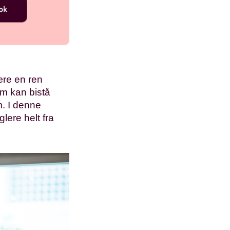
ære en ren
som kan bistå
m. I denne
lere helt fra