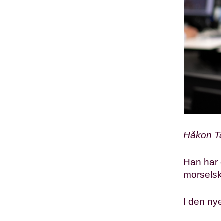
innhold for deg som er
interessert i eiendom. Vårt mål er
å gi deg innsikt og perspektiver
som hjelper deg i dine
beslutninger.
Håkon T
Han har o
morselsk
I den ny