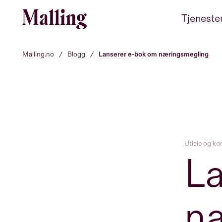
Hopp til innhold
Tjeneste
Malling.no
/
Blogg
/
Lanserer e-bok om næringsmegling
Utleie og ko
L
n