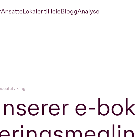
r
Ansatte
Lokaler til leie
Blogg
Analyse
nseptutvikling
anserer e-bo
æringsmegli