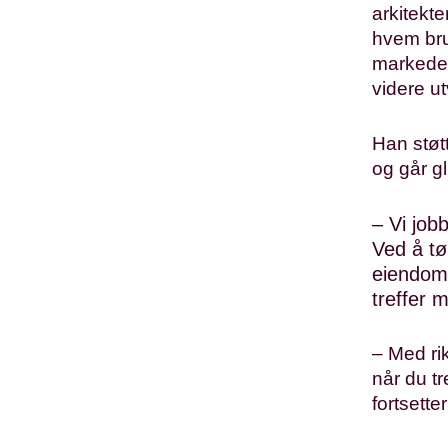
arkitekte
hvem bru
markedet
videre ut
Han støt
og går gl
– Vi job
Ved å tø
eiendom 
treffer 
– Med rik
når du t
fortsett