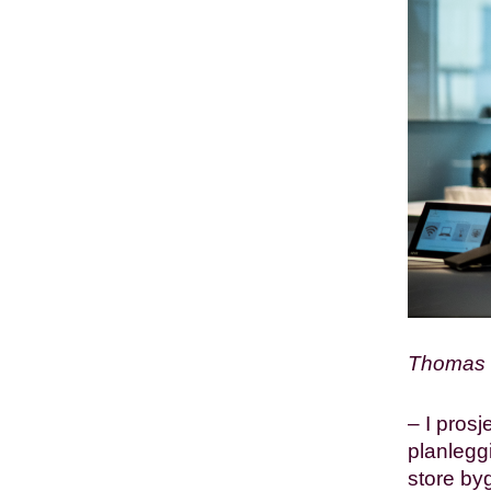
Thomas 
– I pros
planlegg
store by