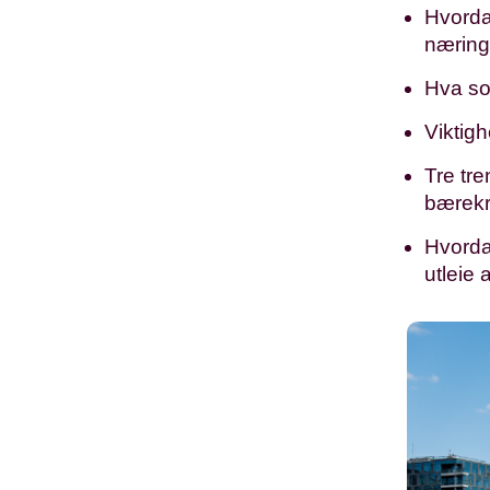
Hvorda
nærin
Hva so
Viktigh
Tre tre
bærekr
Hvorda
utleie 