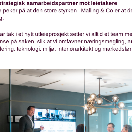
strategisk samarbeidspartner mot leietakere
 peker på at den store styrken i Malling & Co er at d
g.
tar tak i et nytt utleieprosjekt setter vi alltid et team m
se på saken, slik at vi omfavner næringsmegling, a
ering, teknologi, miljø, interiørarkitekt og markedsfø
.