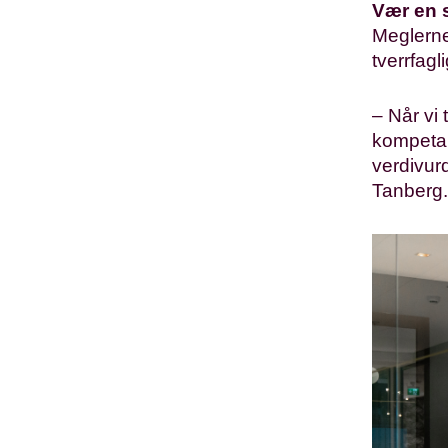
Vær en 
Meglerne
tverrfagli
– Når vi 
kompetan
verdivurd
Tanberg