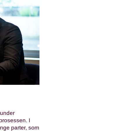
 under
prosessen. I
ange parter, som