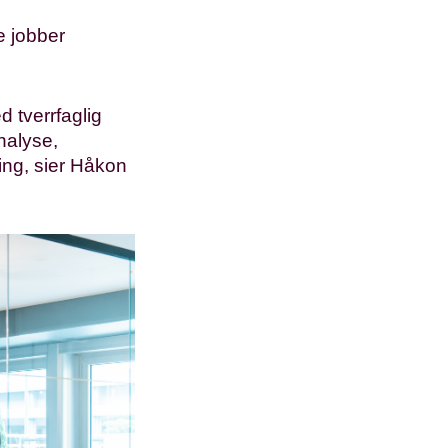
e jobber
ed tverrfaglig
nalyse,
ring, sier Håkon