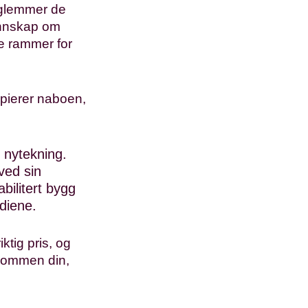
l glemmer de
unnskap om
ge rammer for
pierer naboen,
 nytekning.
ved sin
bilitert bygg
diene.
iktig pris, og
ndommen din,