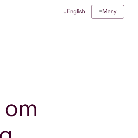
↓
English
Meny
k om
ng