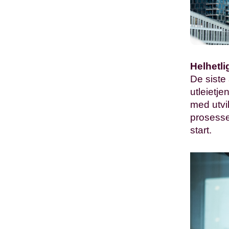
Helhetli
De siste
utleietje
med utvi
prosesse
start.