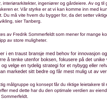
r, interiørarkitekter, ingeniører og gårdeiere. Av og ti
keren er. Vår styrke er at vi kan komme inn med k
. Du må vite hvem du bygger for, da det setter vikti
vikling, sier Tanberg.
tes av Fredrik Sommerfeldt som mener for mange ko
ipp av store muligheter.
ber i en traust bransje med behov for innovasjon og
rre å tenke utenfor boksen, fokusere på det unike 
og velge en tydelig strategi for et nybygg eller reha
man markedet sitt bedre og får mest mulig ut av ver
tig målgruppe og konsept får du riktige leietakere til r
reffer med dette har du den optimale verdien av eie
er Sommerfeldt.