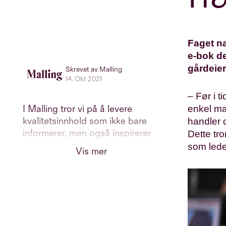
Faget næ
e-bok d
gårdeier
Skrevet av Malling
14. Okt 2021
– Før i 
I Malling tror vi på å levere
enkel mar
kvalitetsinnhold som ikke bare
handler 
informerer, men også inspirerer
Dette tro
til refleksjon og diskusjon
som lede
Vis mer
innenfor eiendomsbransjen.
Derfor benytter vi oss av erfarne
eksterne journalister, i tillegg til
våre interne eksperter, til å
produsere informativt,
engasjerende og relevant