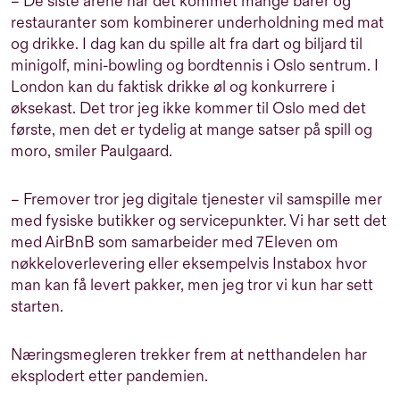
– De siste årene har det kommet mange barer og
restauranter som kombinerer underholdning med mat
og drikke. I dag kan du spille alt fra dart og biljard til
minigolf, mini-bowling og bordtennis i Oslo sentrum. I
London kan du faktisk drikke øl og konkurrere i
øksekast. Det tror jeg ikke kommer til Oslo med det
første, men det er tydelig at mange satser på spill og
moro, smiler Paulgaard.
– Fremover tror jeg digitale tjenester vil samspille mer
med fysiske butikker og servicepunkter. Vi har sett det
med AirBnB som samarbeider med 7Eleven om
nøkkeloverlevering eller eksempelvis Instabox hvor
man kan få levert pakker, men jeg tror vi kun har sett
starten.
Næringsmegleren trekker frem at netthandelen har
eksplodert etter pandemien.