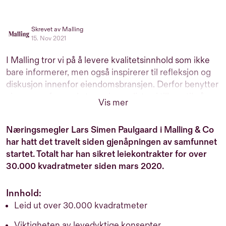
Skrevet av Malling
15. Nov 2021
I Malling tror vi på å levere kvalitetsinnhold som ikke
bare informerer, men også inspirerer til refleksjon og
diskusjon innenfor eiendomsbransjen. Derfor benytter
vi oss av erfarne eksterne journalister, i tillegg til våre
Vis mer
interne eksperter, til å produsere informativt,
engasjerende og relevant innhold for deg som er
Næringsmegler Lars Simen Paulgaard i Malling & Co
interessert i eiendom. Vårt mål er å gi deg innsikt og
har hatt det travelt siden gjenåpningen av samfunnet
perspektiver som hjelper deg i dine beslutninger.
startet. Totalt har han sikret leiekontrakter for over
30.000 kvadratmeter siden mars 2020.
Innhold:
Leid ut over 30.000 kvadratmeter
Viktigheten av levedyktige konsepter