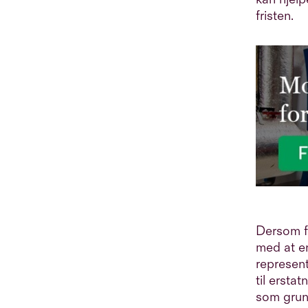
kryss og tvers i hele
fristen.
Eiendomshuset, samt med
eksterne kunder i egen
portefølje. En av hans ambisjoner
er å få bukt med «eie-leie
problematikken» gjennom KPI-
management og ved å bygge
tillit til tall og dimensjoner mellom
byggeier og leietaker. For å
understreke at han har 25 års
bred erfaring fra bransjen, minner
han gjerne omverdenen på at
han faktisk har jobbet 2
sesonger som tømmerfløter på
Dersom f
Glomma.
med at 
represent
til erstat
som grun