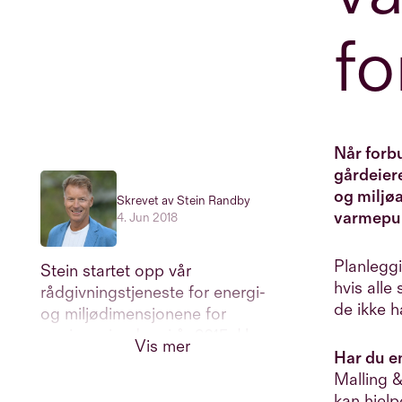
fo
Når forb
gårdeier
og miljø
Skrevet av Stein Randby
varmepu
4. Jun 2018
Planleggi
Stein startet opp vår
hvis alle
rådgivningstjeneste for energi-
de ikke h
og miljødimensjonene for
næringseiendom i år 2015. Han
Vis mer
er utdannet sivilingeniør fra
Har du e
NTNU og kraftanalytiker ved
Malling &
NHH i Bergen. Stein jobber på
kan hjel