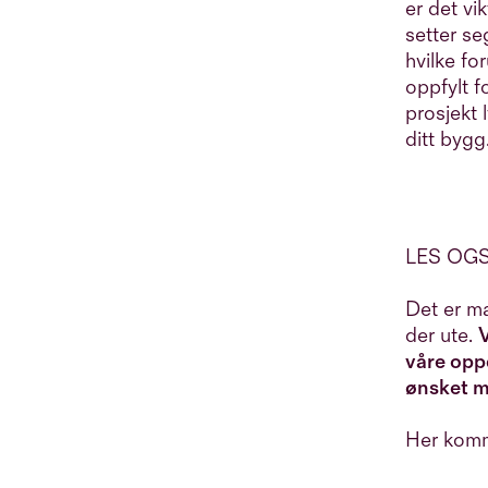
er det vi
setter se
hvilke f
oppfylt 
prosjekt l
ditt bygg
LES OGSÅ:
Det er m
der ute.
V
våre opp
ønsket m
Her komme