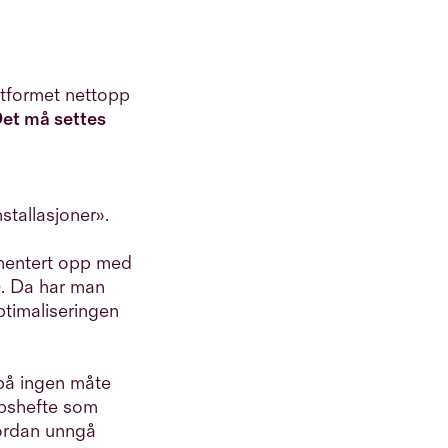
tformet nettopp
et må settes
stallasjoner».
umentert opp med
). Da har man
optimaliseringen
r på ingen måte
ipshefte som
hvordan unngå