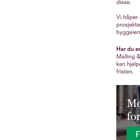
disse.
Vi håper 
prosjekte
byggeier
Har du e
Malling &
kan hjel
fristen.