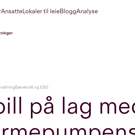
r
Ansatte
Lokaler til leie
Blogg
Analyse
tninger
valtning
Bærekraft og ESG
ill på lag me
armepumpen