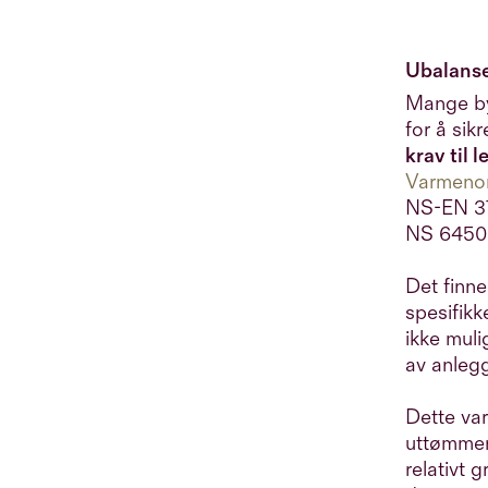
Ubalanse
Mange by
for å sik
krav til 
Varmen
NS-EN 3
NS 6450:2
Det finn
spesifik
ikke muli
av anlegg
Dette var
uttømmen
relativt 