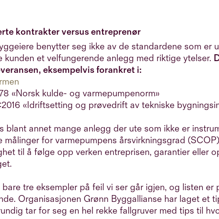
rte kontrakter versus entreprenør
ggeiere benytter seg ikke av de standardene som er u
re kunden et velfungerende anlegg med riktige ytelser.
D
leveransen, eksempelvis forankret i:
ormen
78 «Norsk kulde- og varmepumpenorm»
016 «Idriftsetting og prøvedrift av tekniske bygningsin
es blant annet mange anlegg der ute som ikke er instr
ke målinger for varmepumpens årsvirkningsgrad (SCOP
ghet til å følge opp verken entreprisen, garantier eller 
et.
 bare tre eksempler på feil vi ser går igjen, og listen e
de. Organisasjonen Grønn Byggallianse har laget et t
grundig tar for seg en hel rekke fallgruver med tips til 