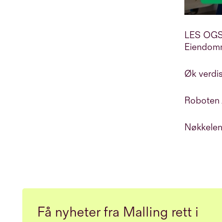
LES OGS
Eiendomm
Øk verdi
Roboten 
Nøkkelen 
Få nyheter fra Malling rett i