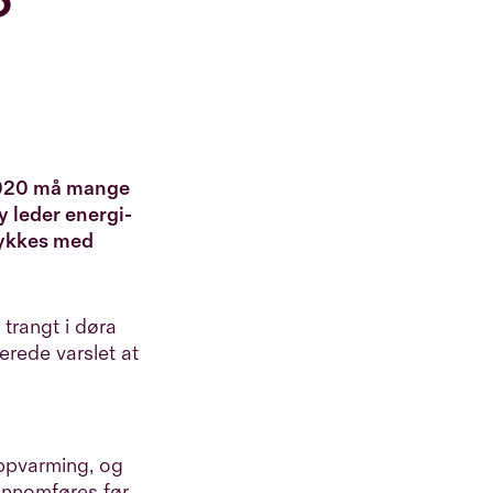
 2020 må mange
 leder energi-
 lykkes med
 trangt i døra
erede varslet at
oppvarming, og
ennomføres før