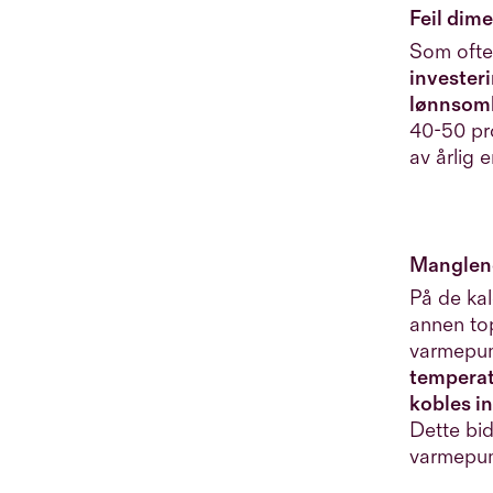
Feil dim
Som ofte
invester
lønnsomh
40-50 pr
av årlig 
Manglend
På de kal
annen top
varmepum
temperatu
kobles i
Dette bid
varmepum