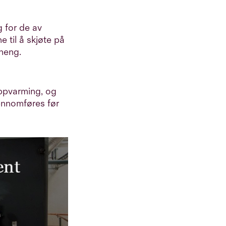
g for de av
 til å skjøte på
heng.
oppvarming, og
ennomføres før