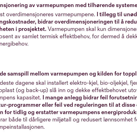
ensjonering av varmepumpen med tilhørende system
st overdimensjoneres varmepumpene.
I tillegg til un
ingskostnader, bidrar overdimensjoneringen til å red
eten i prosjektet.
Varmepumpen skal kun dimensjoner
osent av samlet termisk effektbehov, for dermed å dek
energibehov.
e samspill mellom varmepumpen og kilden for toppl
deste dagene skal installert elektro-kjel, bio-oljekjel, fj
plast (og back-up) slå inn og dekke effektbehovet uto
pens kapasitet.
I mange anlegg bidrar feil forutsetn
r-programmer eller feil ved reguleringen til at disse
nn for tidlig og erstatter varmepumpens energiproduk
rar både til dårligere miljøtall og redusert lønnsomhet f
peinstallasjonen.