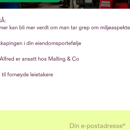
Å:
er kan bli mer verdt om man tar grep om miljøaspekt
skapingen i din eiendomsportefølje
Alfred er ansatt hos Malling & Co
til fornøyde leietakere
Email