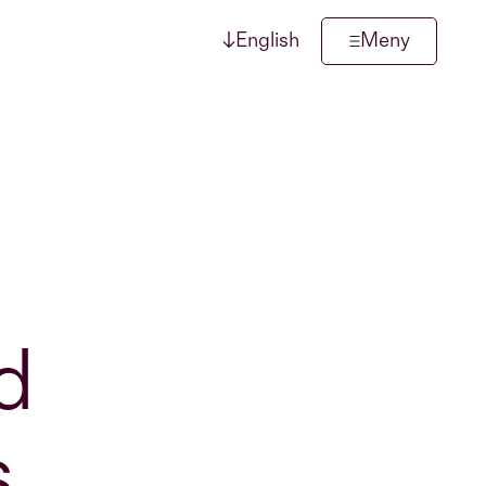
↓
English
Meny
d
s