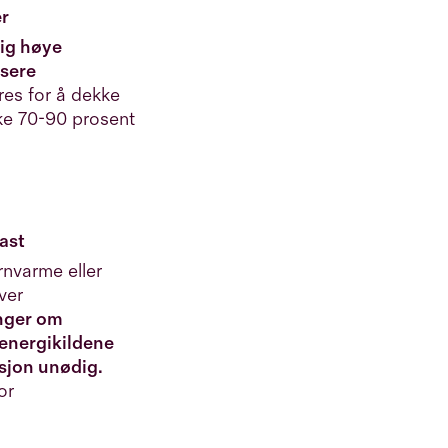
er
ødig høye
usere
es for å dekke
ke 70-90 prosent
ast
ernvarme eller
ver
inger om
 energikildene
sjon unødig.
or