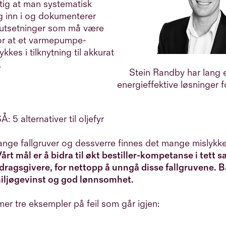
ktig at man systematisk
g inn i og dokumenterer
orutsetninger som må være
for at et varmepumpe-
ykkes i tilknytning til akkurat
.
Stein Randby har lang e
energieffektive løsninger 
 5 alternativer til oljefyr
ange fallgruver og dessverre finnes det mange mislykk
årt mål er å bidra til økt bestiller-kompetanse i tett
dragsgivere, for nettopp å unngå disse fallgruvene. Bå
iljøgevinst og god lønnsomhet.
r tre eksempler på feil som går igjen: