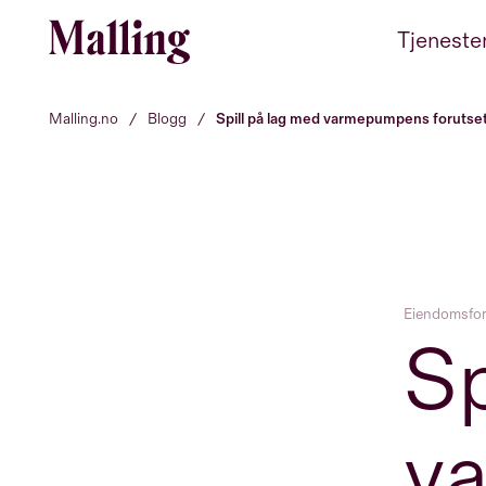
Hopp til innhold
Tjeneste
Malling.no
/
Blogg
/
Spill på lag med varmepumpens forutse
Eiendomsfor
Sp
v