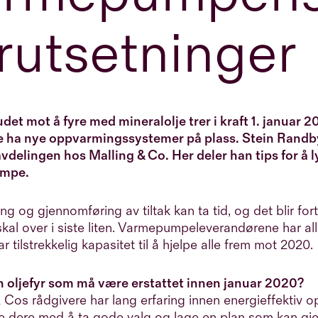
rutsetninger
udet mot å fyre med mineralolje trer i kraft 1. januar
e ha nye oppvarmingssystemer på plass. Stein Randby
avdelingen hos Malling & Co. Her deler han tips for å
mpe.
ng og gjennomføring av tiltak kan ta tid, og det blir fort
 skal over i siste liten. Varmepumpeleverandørene har all
ar tilstrekkelig kapasitet til å hjelpe alle frem mot 2020.
n oljefyr som må være erstattet innen januar 2020?
 Cos rådgivere har lang erfaring innen energieffektiv 
pe dere med å ta gode valg og lage en plan som kan gj