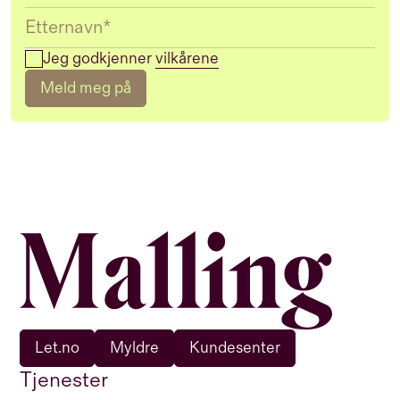
Jeg godkjenner
vilkårene
Meld meg på
Let.no
Myldre
Kundesenter
Tjenester