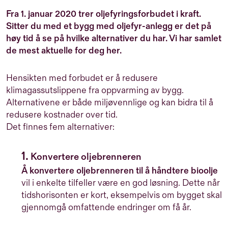
eksterne kunder i egen portefølje. En av hans
Fra 1. januar 2020 trer oljefyringsforbudet i kraft.
ambisjoner er å få bukt med «eie-leie problematikken»
Sitter du med et bygg med oljefyr-anlegg er det på
gjennom KPI-management og ved å bygge tillit til tall
høy tid å se på hvilke alternativer du har. Vi har samlet
og dimensjoner mellom byggeier og leietaker. For å
de mest aktuelle for deg her.
understreke at han har 25 års bred erfaring fra
bransjen, minner han gjerne omverdenen på at han
faktisk har jobbet 2 sesonger som tømmerfløter på
Hensikten med forbudet er å redusere
Glomma.
klimagassutslippene fra oppvarming av bygg.
Alternativene er både miljøvennlige og kan bidra til å
redusere kostnader over tid.
Det finnes fem alternativer:
1.
Konvertere oljebrenneren
Å konvertere oljebrenneren til å håndtere bioolje
vil i enkelte tilfeller være en god løsning. Dette når
tidshorisonten er kort, eksempelvis om bygget skal
gjennomgå omfattende endringer om få år.