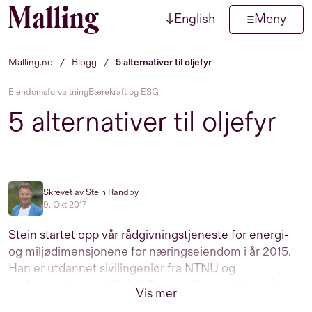
↓
English
Meny
Hopp til innhold
Malling.no
/
Blogg
/
5 alternativer til oljefyr
Eiendomsforvaltning
Bærekraft og ESG
5 alternativer til oljefyr
Skrevet av Stein Randby
9. Okt 2017
Stein startet opp vår rådgivningstjeneste for energi-
og miljødimensjonene for næringseiendom i år 2015.
Han er utdannet sivilingeniør fra NTNU og
kraftanalytiker ved NHH i Bergen. Stein jobber på
Vis mer
kryss og tvers i hele Eiendomshuset, samt med