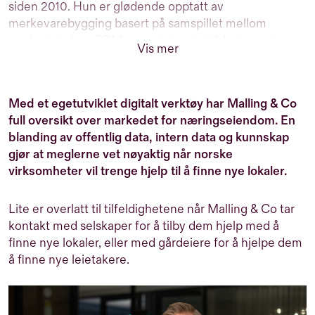
siden 2010. Hun er glødende opptatt av
merkevarebygging basert på samspillet mellom
markedsføring, CRM og ny teknologi. Marianne har
Vis mer
over 25 års erfaring med markedsføring av
næringseiendom men er utdannet profesjonell dykker
og er verdens første kvinnelige metningsdykker. Når
Med et egetutviklet digitalt verktøy har Malling & Co
hun ikke tenker på markedsføring, er hun engasjert i
full oversikt over markedet for næringseiendom. En
byutvikling, ny teknologi og kultur.
blanding av offentlig data, intern data og kunnskap
gjør at meglerne vet nøyaktig når norske
virksomheter vil trenge hjelp til å finne nye lokaler.
Lite er overlatt til tilfeldighetene når Malling & Co tar
kontakt med selskaper for å tilby dem hjelp med å
finne nye lokaler, eller med gårdeiere for å hjelpe dem
å finne nye leietakere.