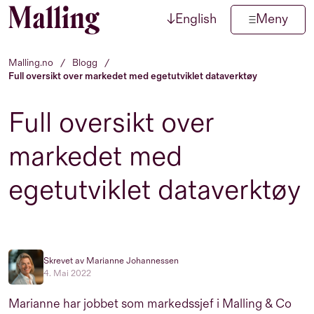
↓
English
Meny
Hopp til innhold
Malling.no
/
Blogg
/
Full oversikt over markedet med egetutviklet dataverktøy
Full oversikt over
markedet med
egetutviklet dataverktøy
Skrevet av Marianne Johannessen
4. Mai 2022
Marianne har jobbet som markedssjef i Malling & Co