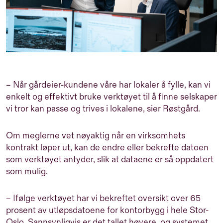
– Når gårdeier-kundene våre har lokaler å fylle, kan vi
enkelt og effektivt bruke verktøyet til å finne selskaper
vi tror kan passe og trives i lokalene, sier Røstgård.
Om meglerne vet nøyaktig når en virksomhets
kontrakt løper ut, kan de endre eller bekrefte datoen
som verktøyet antyder, slik at dataene er så oppdatert
som mulig.
– Ifølge verktøyet har vi bekreftet oversikt over 65
prosent av utløpsdatoene for kontorbygg i hele Stor-
Oslo. Sannsynligvis er det tallet høyere, og systemet