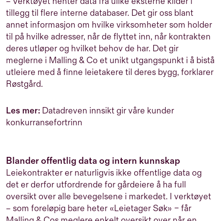
– Verktøyet henter data fra ulike eksterne kilder i
tillegg til flere interne databaser. Det gir oss blant
annet informasjon om hvilke virksomheter som holder
til på hvilke adresser, når de flyttet inn, når kontrakten
deres utløper og hvilket behov de har. Det gir
meglerne i Malling & Co et unikt utgangspunkt i å bistå
utleiere med å finne leietakere til deres bygg, forklarer
Røstgård.
Les mer:
Datadreven innsikt gir våre kunder
konkurransefortrinn
Blander offentlig data og intern kunnskap
Leiekontrakter er naturligvis ikke offentlige data og
det er derfor utfordrende for gårdeiere å ha full
oversikt over alle bevegelsene i markedet. I verktøyet
– som foreløpig bare heter «Leietager Søk» – får
Malling & Cos meglere enkelt oversikt over når en