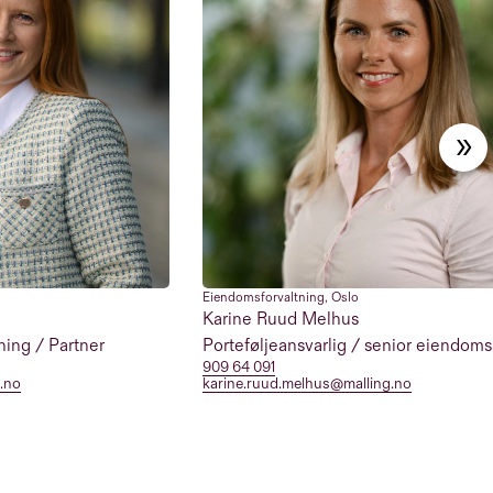
Eiendomsforvaltning
,
Oslo
Karine Ruud Melhus
ing / Partner
Porteføljeansvarlig / senior eiendoms
909 64 091
g.no
karine.ruud.melhus@malling.no