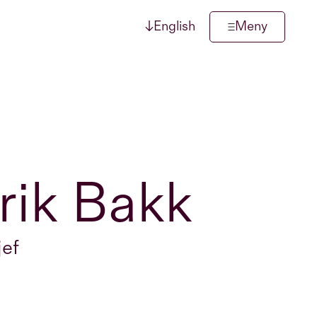
↓
English
Meny
rik Bakk
jef