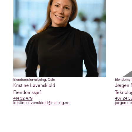
Eiendomsforvaltning
,
Oslo
Eiendomsf
Kristine Løvenskiold
Jørgen
Eiendomssjef
Teknolo
414 32 479
407 24 3
kristine.lovenskiold@malling.no
jorgen.n