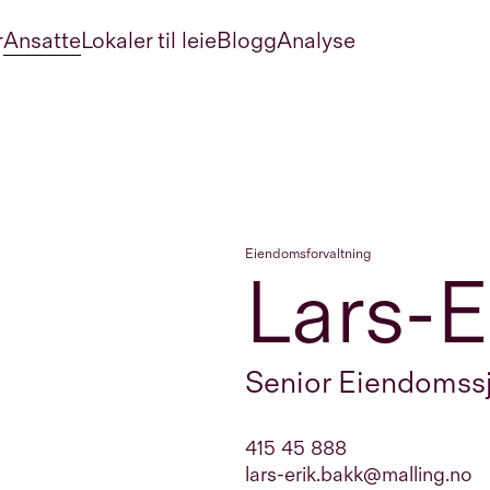
r
Ansatte
Lokaler til leie
Blogg
Analyse
Eiendomsforvaltning
Lars-E
Senior Eiendomss
415 45 888
lars-erik.bakk@malling.no