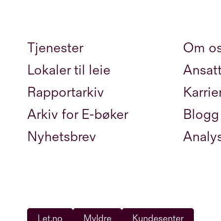
Tjenester
Om o
Lokaler til leie
Ansat
Rapportarkiv
Karrie
Arkiv for E-bøker
Blogg
Nyhetsbrev
Analy
Let.no
Myldre
Kundesenter