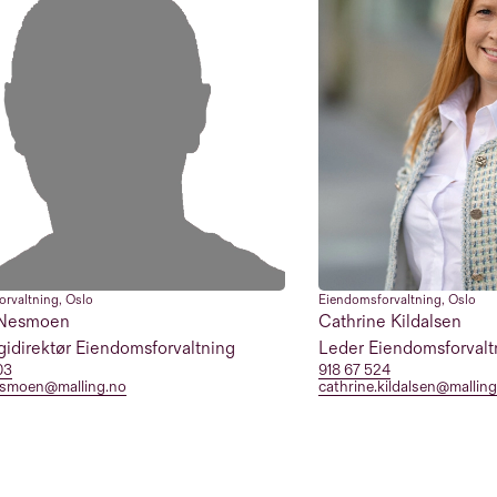
orvaltning
,
Oslo
Eiendomsforvaltning
,
Oslo
 Nesmoen
Cathrine Kildalsen
gidirektør Eiendomsforvaltning
Leder Eiendomsforvaltn
03
918 67 524
esmoen@malling.no
cathrine.kildalsen@mallin