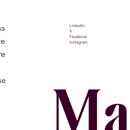
LinkedIn
ss
X
Facebook
te
Instagram
re
se