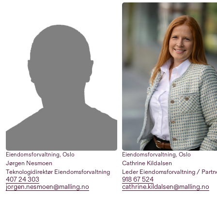
Eiendomsforvaltning
,
Oslo
Eiendomsforvaltning
,
Oslo
Jørgen Nesmoen
Cathrine Kildalsen
Teknologidirektør Eiendomsforvaltning
Leder Eiendomsforvaltning / Partn
407 24 303
918 67 524
jorgen.nesmoen@malling.no
cathrine.kildalsen@malling.no