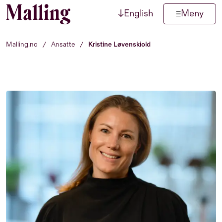
↓
English
Meny
Hopp til innhold
Malling.no
/
Ansatte
/
Kristine Løvenskiold