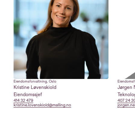
Eiendomsforvaltning
,
Oslo
Eiendomsf
Kristine Løvenskiold
Jørgen
Eiendomssjef
Teknolo
414 32 479
407 24 3
kristine.lovenskiold@malling.no
jorgen.n