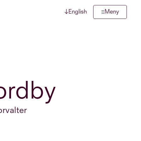
↓
English
Meny
ordby
rvalter