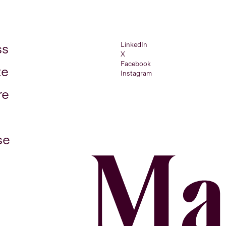
LinkedIn
ss
X
Facebook
te
Instagram
re
se