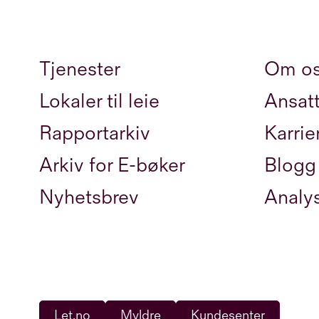
Tjenester
Om o
Lokaler til leie
Ansat
Rapportarkiv
Karrie
Arkiv for E-bøker
Blogg
Nyhetsbrev
Analy
Let.no
Myldre
Kundesenter