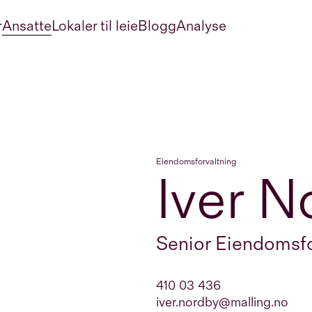
r
Ansatte
Lokaler til leie
Blogg
Analyse
Eiendomsforvaltning
Iver N
Senior Eiendomsfo
410 03 436
iver.nordby@malling.no