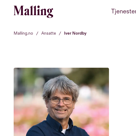
Hopp til innhold
Tjeneste
Malling.no
/
Ansatte
/
Iver Nordby