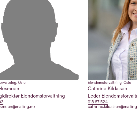
orvaltning
,
Oslo
Eiendomsforvaltning
,
Oslo
 Nesmoen
Cathrine Kildalsen
gidirektør Eiendomsforvaltning
Leder Eiendomsforvaltn
03
918 67 524
esmoen@malling.no
cathrine.kildalsen@mallin