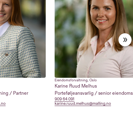
Eiendomsforvaltning
,
Oslo
Karine Ruud Melhus
ing / Partner
Porteføljeansvarlig / senior eiendoms
909 64 091
g.no
karine.ruud.melhus@malling.no