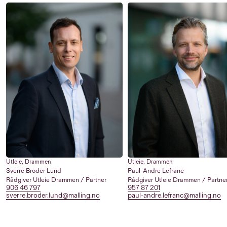
Utleie
,
Drammen
Utleie
,
Drammen
Sverre Broder Lund
Paul-Andre Lefranc
Rådgiver Utleie Drammen / Partner
Rådgiver Utleie Drammen / Partne
906 46 797
957 87 201
sverre.broder.lund@malling.no
paul-andre.lefranc@malling.no