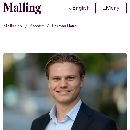
↓
English
Meny
Hopp til innhold
Malling.no
/
Ansatte
/
Herman Haug