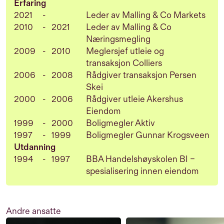
Erfaring
2021
-
Leder av Malling & Co Markets
2010
-
2021
Leder av Malling & Co
Næringsmegling
2009
-
2010
Meglersjef utleie og
transaksjon Colliers
2006
-
2008
Rådgiver transaksjon Persen
Skei
2000
-
2006
Rådgiver utleie Akershus
Eiendom
1999
-
2000
Boligmegler Aktiv
1997
-
1999
Boligmegler Gunnar Krogsveen
Utdanning
1994
-
1997
BBA Handelshøyskolen BI –
spesialisering innen eiendom
Andre ansatte