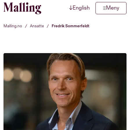
↓
English
Meny
Hopp til innhold
Malling.no
/
Ansatte
/
Fredrik Sommerfeldt