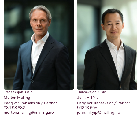
Transaksjon
,
Oslo
Transaksjon
,
Oslo
Morten Malling
John Hill Yip
Rådgiver Transaksjon / Partner
Rådgiver Transaksjon / Partner
934 98 882
948 13 605
morten.malling@malling.no
john.hill.yip@malling.no