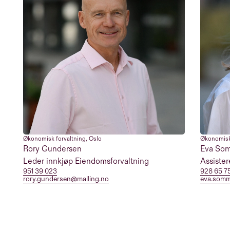
Økonomisk forvaltning
,
Oslo
Økonomisk
Rory Gundersen
Eva Som
Leder innkjøp Eiendomsforvaltning
Assiste
951 39 023
928 65 7
rory.gundersen@malling.no
eva.somm