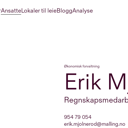
r
Ansatte
Lokaler til leie
Blogg
Analyse
Økonomisk forvaltning
Erik M
Regnskapsmedarb
954 79 054
erik.mjolnerod@malling.no