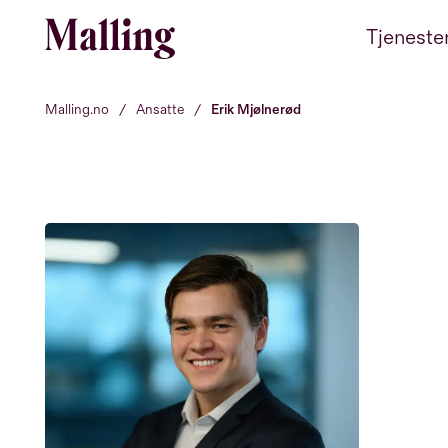
Hopp til innhold
Tjeneste
Malling.no
/
Ansatte
/
Erik Mjølnerød