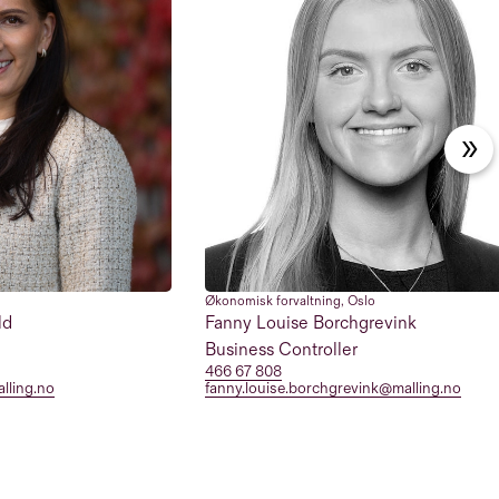
Økonomisk forvaltning
,
Oslo
ld
Fanny Louise Borchgrevink
Business Controller
466 67 808
alling.no
fanny.louise.borchgrevink@malling.no