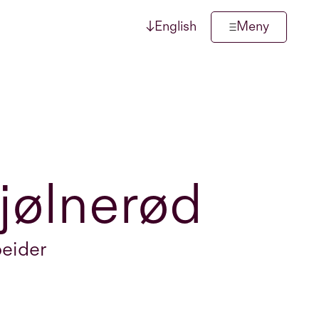
↓
English
Meny
jølnerød
eider