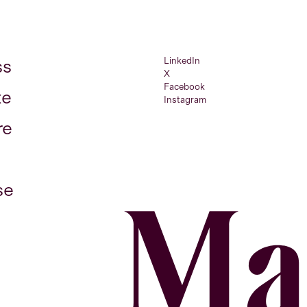
LinkedIn
ss
X
Facebook
te
Instagram
re
se