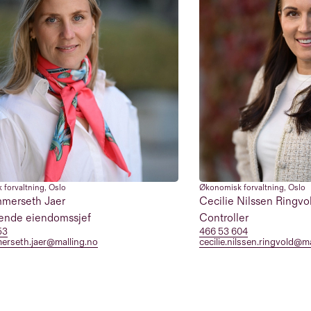
 forvaltning
,
Oslo
Økonomisk forvaltning
,
Oslo
merseth Jaer
Cecilie Nilssen Ringvo
rende eiendomssjef
Controller
53
466 53 604
erseth.jaer@malling.no
cecilie.nilssen.ringvold@m