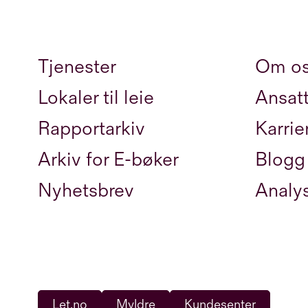
Tjenester
Om o
Lokaler til leie
Ansat
Rapportarkiv
Karrie
Arkiv for E-bøker
Blogg
Nyhetsbrev
Analy
Let.no
Myldre
Kundesenter