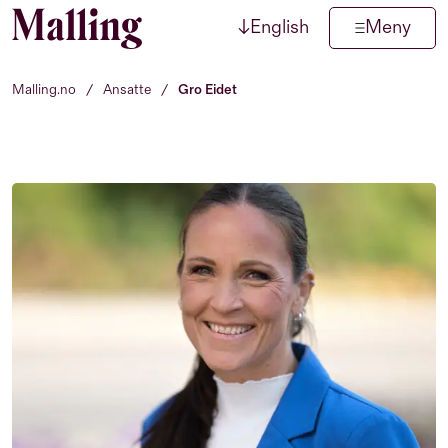
↓
English
Meny
Hopp til innhold
Malling.no
/
Ansatte
/
Gro Eidet