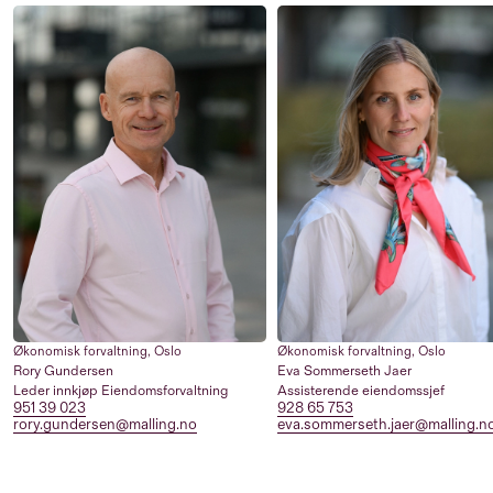
Økonomisk forvaltning
,
Oslo
Økonomisk forvaltning
,
Oslo
Rory Gundersen
Eva Sommerseth Jaer
Leder innkjøp Eiendomsforvaltning
Assisterende eiendomssjef
951 39 023
928 65 753
rory.gundersen@malling.no
eva.sommerseth.jaer@malling.n