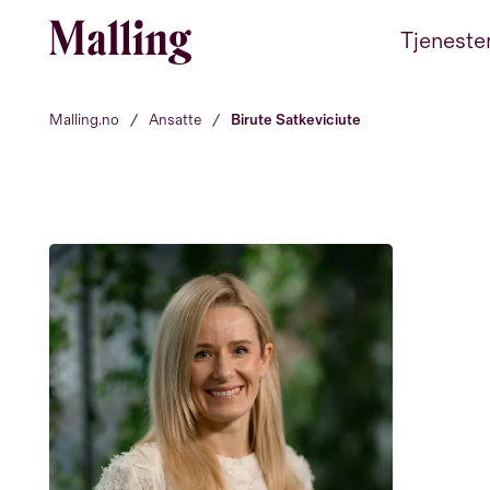
Hopp til innhold
Tjeneste
Malling.no
/
Ansatte
/
Birute Satkeviciute