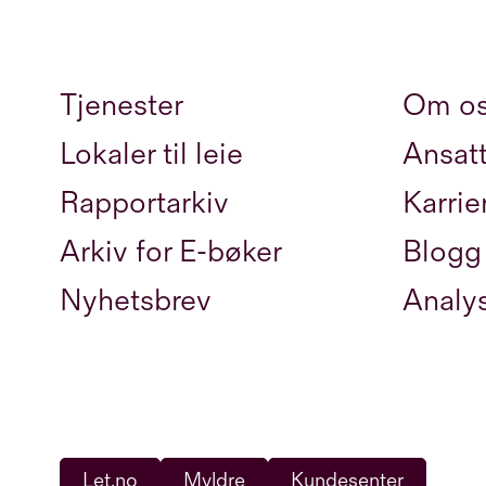
Tjenester
Om o
Lokaler til leie
Ansat
Rapportarkiv
Karrie
Arkiv for E-bøker
Blogg
Nyhetsbrev
Analy
Let.no
Myldre
Kundesenter