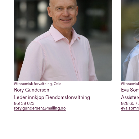
Økonomisk forvaltning
,
Oslo
Økonomisk
Rory Gundersen
Eva Som
Leder innkjøp Eiendomsforvaltning
Assiste
951 39 023
928 65 7
rory.gundersen@malling.no
eva.somm