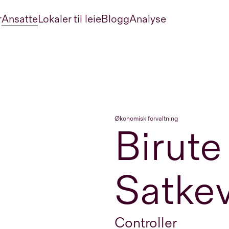
r
Ansatte
Lokaler til leie
Blogg
Analyse
Økonomisk forvaltning
Birute
Satkev
Controller