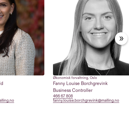
Økonomisk forvaltning
,
Oslo
ld
Fanny Louise Borchgrevink
Business Controller
466 67 808
alling.no
fanny.louise.borchgrevink@malling.no