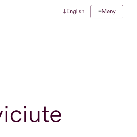
↓
English
Meny
iciute