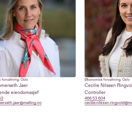
 forvaltning
,
Oslo
Økonomisk forvaltning
,
Oslo
merseth Jaer
Cecilie Nilssen Ringvo
rende eiendomssjef
Controller
53
466 53 604
erseth.jaer@malling.no
cecilie.nilssen.ringvold@m