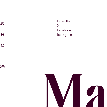
LinkedIn
ss
X
Facebook
te
Instagram
re
se