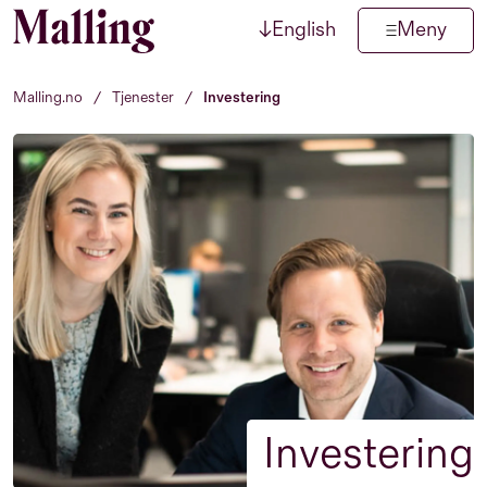
↓
English
Meny
Hopp til innhold
Malling.no
/
Tjenester
/
Investering
Investering