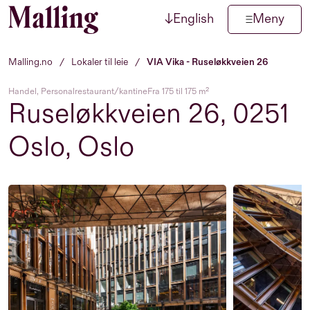
↓
English
Meny
Hopp til innhold
Malling.no
/
Lokaler til leie
/
VIA Vika - Ruseløkkveien 26
Handel, Personalrestaurant/kantine
Fra 175 til 175 m²
Ruseløkkveien 26, 0251
Oslo, Oslo