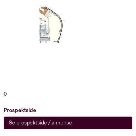
0
Prospektside
Se prospektside / annonse