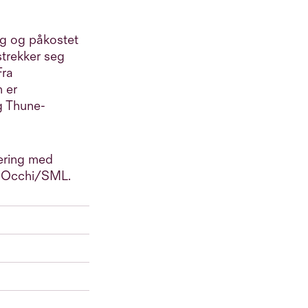
ig og påkostet
trekker seg
Fra
m er
g Thune-
vering med
g Occhi/SML.