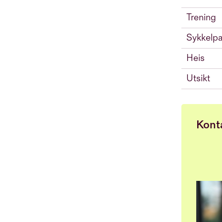
Trening
Sykkelpa
Heis
Utsikt
Kont