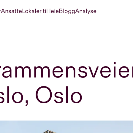
r
Ansatte
Lokaler til leie
Blogg
Analyse
ammensveien
lo, Oslo