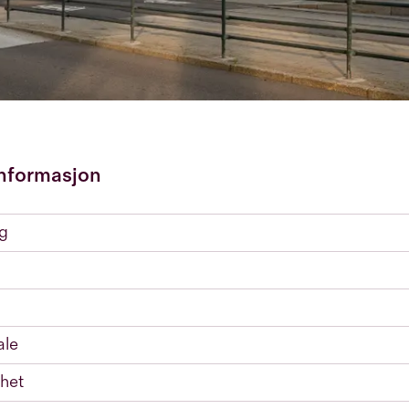
nformasjon
ng
ale
het