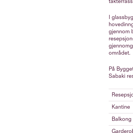
takterrass
I glassby
hovedinng
gjennom b
resepsjon
gjennomg
området.
På Bygget
Sabaki re
Resepsj
Kantine
Balkong
Gardero