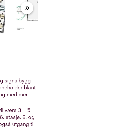
ig signalbygg
nneholder blant
ing med mer.
il være 3 – 5
6. etasje. 8. og
 også utgang til