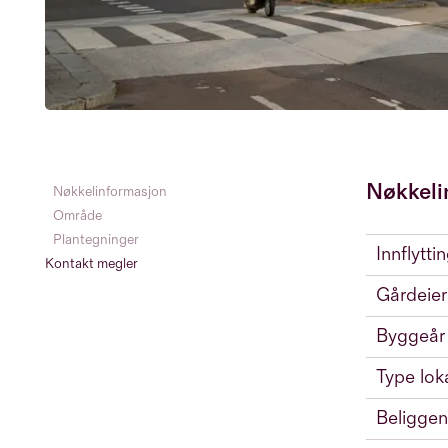
Nøkkeli
Nøkkelinformasjon
Område
Plantegninger
Innflytti
Kontakt megler
Gårdeier
Byggeår
Type lok
Beliggen