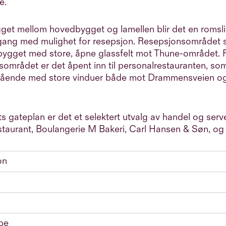
e.
gget mellom hovedbygget og lamellen blir det en romsl
ang med mulighet for resepsjon. Resepsjonsområdet s
ygget med store, åpne glassfelt mot Thune-området. 
sområdet er det åpent inn til personalrestauranten, so
ående med store vinduer både mot Drammensveien o
s gateplan er det et selektert utvalg av handel og ser
staurant, Boulangerie M Bakeri, Carl Hansen & Søn, o
on
be