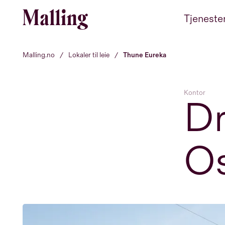
Hopp til innhold
Tjeneste
Malling.no
/
Lokaler til leie
/
Thune Eureka
Kontor
Dr
Os