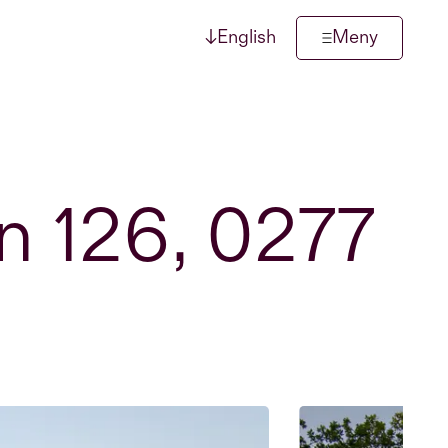
↓
English
Meny
 126, 0277