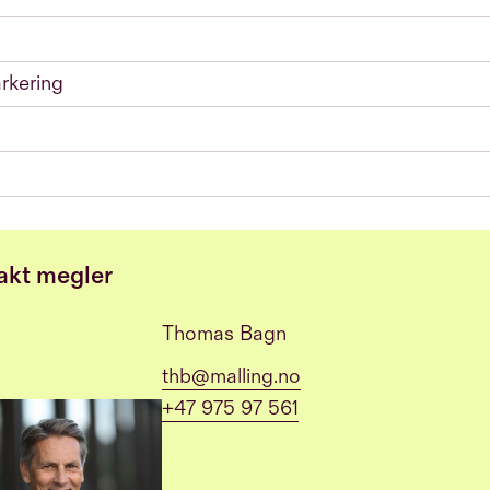
rkering
akt megler
Thomas Bagn
thb@malling.no
+47 975 97 561