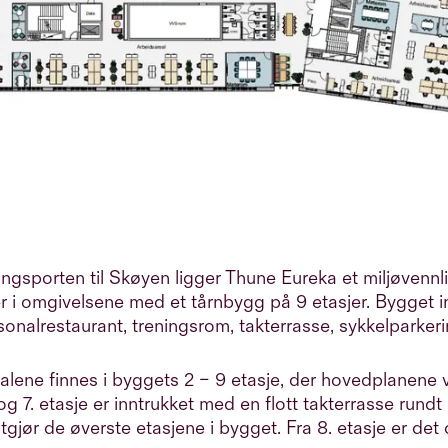
ngsporten til Skøyen ligger Thune Eureka et miljøvennl
r i omgivelsene med et tårnbygg på 9 etasjer. Bygget i
sonalrestaurant, treningsrom, takterrasse, sykkelparker
alene finnes i byggets 2 – 9 etasje, der hovedplanene v
 og 7. etasje er inntrukket med en flott takterrasse rundt 
utgjør de øverste etasjene i bygget. Fra 8. etasje er det