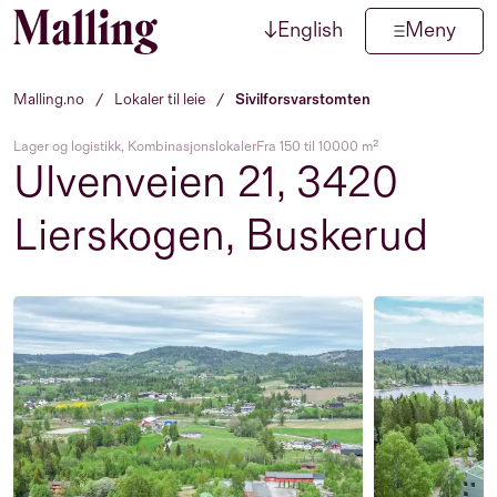
↓
English
Meny
Hopp til innhold
Malling.no
/
Lokaler til leie
/
Sivilforsvarstomten
Lager og logistikk, Kombinasjonslokaler
Fra 150 til 10000 m²
Ulvenveien 21, 3420
Lierskogen, Buskerud