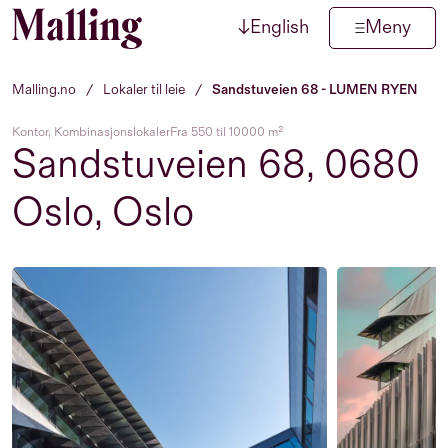
↓
English
Meny
Hopp til innhold
Malling.no
/
Lokaler til leie
/
Sandstuveien 68 - LUMEN RYEN
Kontor, Kombinasjonslokaler
Fra 550 til 10000 m²
Sandstuveien 68, 0680
Oslo, Oslo