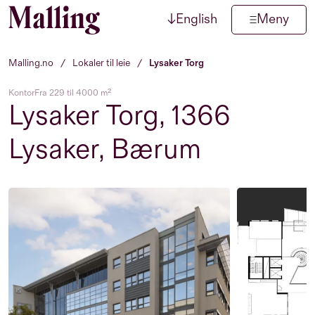
↓
English
Meny
Hopp til innhold
Malling.no
/
Lokaler til leie
/
Lysaker Torg
Kontor
Fra 229 til 4000 m²
Lysaker Torg, 1366
Lysaker, Bærum