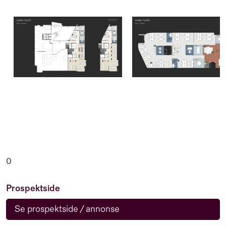
0
Prospektside
Se prospektside / annonse