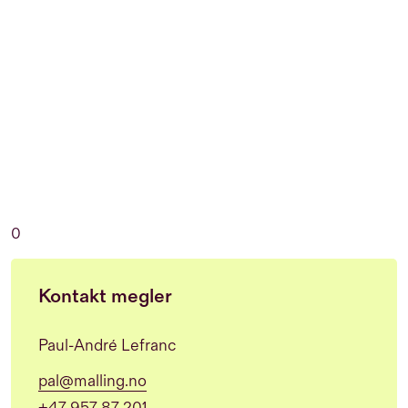
0
Kontakt megler
Paul-André Lefranc
pal@malling.no
+47 957 87 201