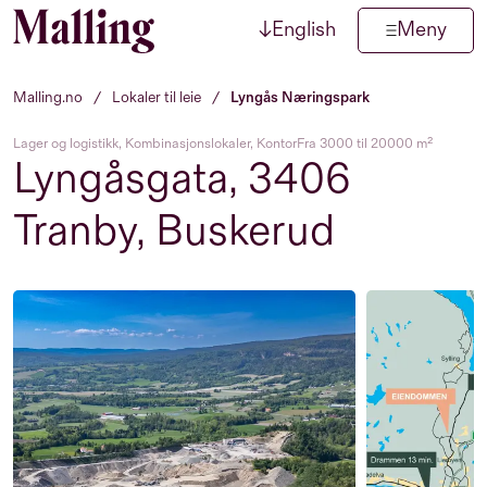
↓
English
Meny
Hopp til innhold
Malling.no
/
Lokaler til leie
/
Lyngås Næringspark
Lager og logistikk, Kombinasjonslokaler, Kontor
Fra 3000 til 20000 m²
Lyngåsgata, 3406
Tranby, Buskerud