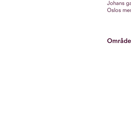
Johans ga
Oslos mes
Område