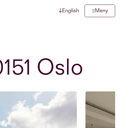
↓
English
Meny
0151 Oslo