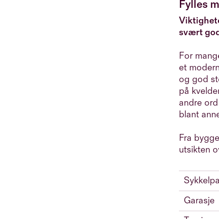
Fylles m
Viktighete
svært god
For mange
et modern
og god ste
på kvelde
andre ord
blant ann
Fra bygget
utsikten 
Sykkelpa
Garasje