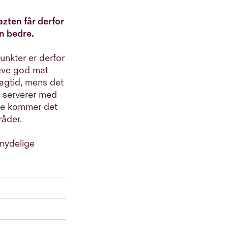
azten får derfor
n bedre.
nkter er derfor
eve god mat
dagtid, mens det
n serverer med
ene kommer det
åder.
 nydelige