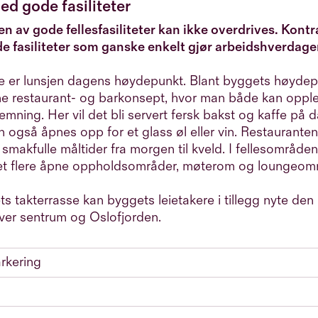
ed gode fasiliteter
n av gode fellesfasiliteter kan ikke overdrives. Kontr
e fasiliteter som ganske enkelt gjør arbeidshverdage
 er lunsjen dagens høydepunkt. Blant byggets høydepu
e restaurant- og barkonsept, hvor man både kan oppl
mning. Her vil det bli servert fersk bakst og kaffe på 
n også åpnes opp for et glass øl eller vin. Restaurante
 smakfulle måltider fra morgen til kveld. I fellesområd
et flere åpne oppholdsområder, møterom og loungeomr
s takterrasse kan byggets leietakere i tillegg nyte den
over sentrum og Oslofjorden.
rkering