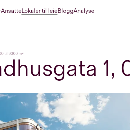
r
Ansatte
Lokaler til leie
Blogg
Analyse
00 til 9300 m²
dhusgata 1, 