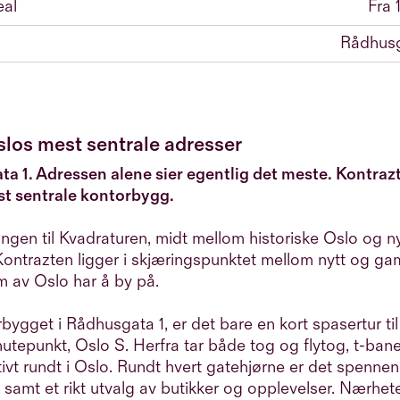
eal
Fra 
Rådhusg
slos mest sentrale adresser
a 1. Adressen alene sier egentlig det meste. Kontrazt
t sentrale kontorbygg.
ngen til Kvadraturen, midt mellom historiske Oslo og 
 Kontrazten ligger i skjæringspunktet mellom nytt og ga
m av Oslo har å by på.
bygget i Rådhusgata 1, er det bare en kort spasertur til
nutepunkt, Oslo S. Herfra tar både tog og flytog, t-bane
ivt rundt i Oslo. Rundt hvert gatehjørne er det spenne
 samt et rikt utvalg av butikker og opplevelser. Nærhete