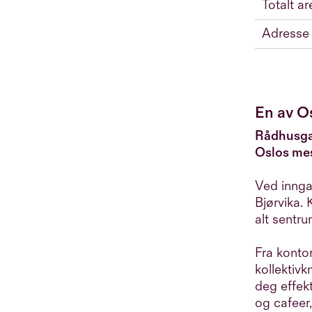
Totalt ar
Adresse
En av O
Rådhusgat
Oslos mes
Ved innga
Bjørvika.
alt sentru
Fra kontor
kollektivk
deg effekt
og cafeer,