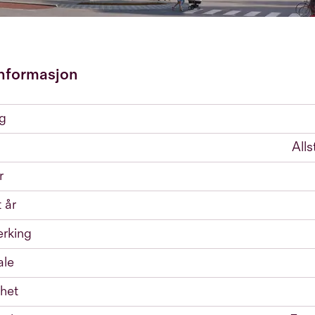
nformasjon
ng
All
r
 år
rking
ale
het