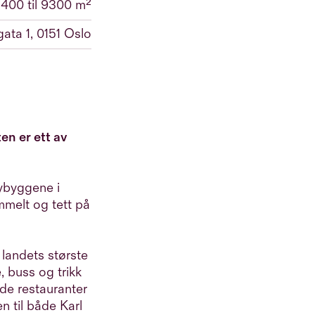
1400 til 9300 m²
ata 1, 0151 Oslo
en er ett av
nybyggene i
mmelt og tett på
 landets største
, buss og trikk
nde restauranter
n til både Karl