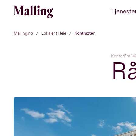
Hopp til innhold
Tjeneste
Malling.no
/
Lokaler til leie
/
Kontrazten
Kontor
Fra 14
Rå