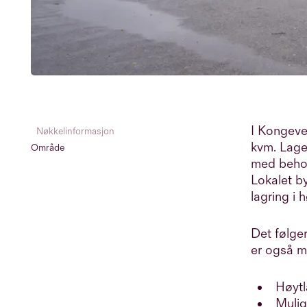
I Kongevei
Nøkkelinformasjon
kvm. Lage
Område
med behov 
Lokalet by
lagring i 
Det følge
er også mu
Høyt
Mulig