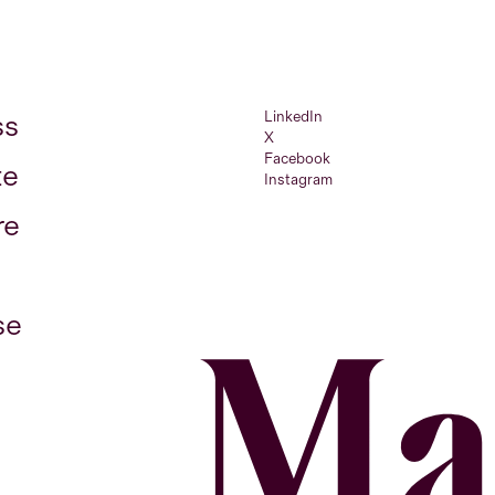
LinkedIn
ss
X
Facebook
te
Instagram
re
se