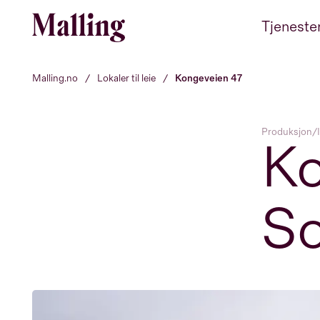
Hopp til innhold
Tjeneste
Malling.no
/
Lokaler til leie
/
Kongeveien 47
Produksjon/I
Ko
So