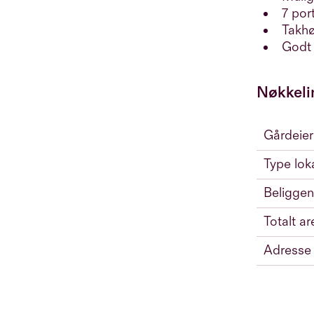
7 por
Takhø
Godt 
Nøkkeli
Gårdeier
Type lok
Beliggen
Totalt ar
Adresse