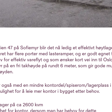
en 47 på Sofiemyr blir det nå ledig et effektivt høytlag
ret har flere porter med lasteramper, og er godt egnet 
for effektiv vareflyt og som ønsker kort vei inn til Os
r på en fri takhøyde på rundt 6 meter, som gir gode mu
høyden.
r også med en mindre kontordel/spiserom/lagerplass i 
lighet for å leie mer kontor i bygget etter behov.
lager på ca 2600 kvm
het for kontor, dersom man har behov for dette