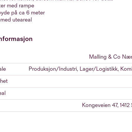
ter med rampe
yde på ca 6 meter
med uteareal
nformasjon
Malling & Co Næ
ale
Produksjon/Industri, Lager/Logistikk, Kom
het
eal
Kongeveien 47, 1412