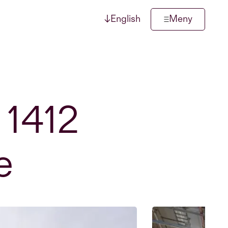
↓
English
Meny
 1412
e