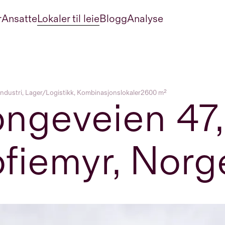
r
Ansatte
Lokaler til leie
Blogg
Analyse
ndustri, Lager/Logistikk, Kombinasjonslokaler
2600 m²
ngeveien 47,
fiemyr, Norg