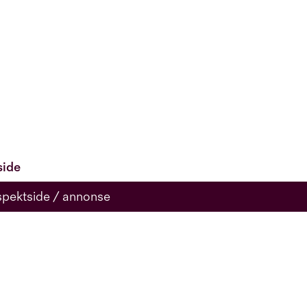
side
spektside / annonse