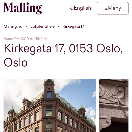
↓
English
Meny
Hopp til innhold
Malling.no
/
Lokaler til leie
/
Kirkegata 17
Kontor
Fra 1000 til 4500 m²
Kirkegata 17, 0153 Oslo,
Oslo