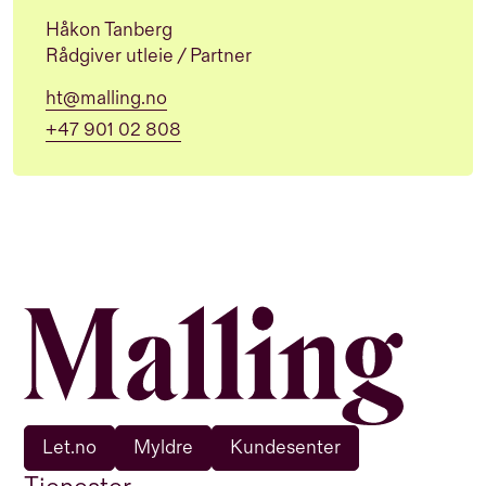
Håkon Tanberg
Rådgiver utleie / Partner
ht@malling.no
+47 901 02 808
Let.no
Myldre
Kundesenter