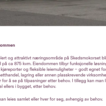
dommen
blert og attraktivt næringsområde på Skedsmokorset blir
al på ca 875 kvm. Eiendommen tilbyr funksjonelle løsn
kjøreporter og fleksible leiemuligheter – godt egnet for 
netthandel, lagring eller annen plasskrevende virksomhe
 for å se på tilpasninger etter behov. I tillegg kan man 
l ellers i bygget, etter behov.
an leies samlet eller hver for seg, avhengig av behov.