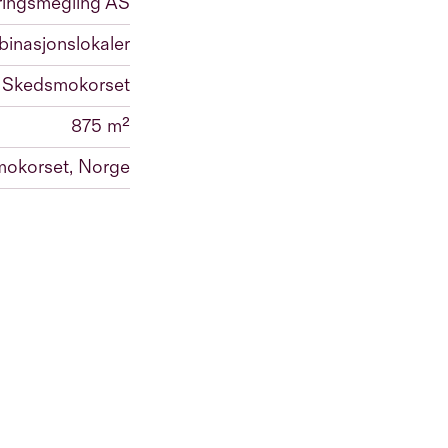
ringsmegling AS
binasjonslokaler
Skedsmokorset
875 m²
mokorset, Norge