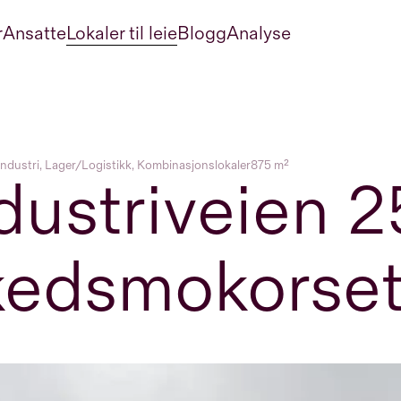
r
Ansatte
Lokaler til leie
Blogg
Analyse
ndustri, Lager/Logistikk, Kombinasjonslokaler
875 m²
dustriveien 
edsmokorset