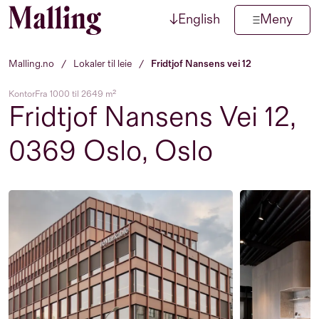
↓
English
Meny
Hopp til innhold
Malling.no
/
Lokaler til leie
/
Fridtjof Nansens vei 12
Kontor
Fra 1000 til 2649 m²
Fridtjof Nansens Vei 12,
0369 Oslo, Oslo