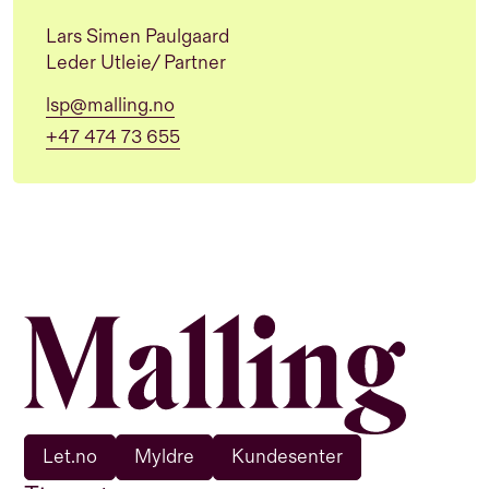
Lars Simen Paulgaard
Leder Utleie/ Partner
lsp@malling.no
+47 474 73 655
Let.no
Myldre
Kundesenter