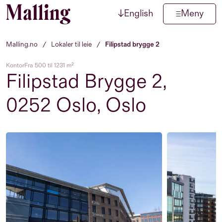
↓
English
Meny
Hopp til innhold
Malling.no
/
Lokaler til leie
/
Filipstad brygge 2
Kontor
Fra 500 til 1231 m²
Filipstad Brygge 2,
0252 Oslo, Oslo