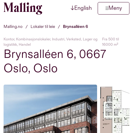
↓
English
Meny
Hopp til innhold
Malling.no
/
Lokaler til leie
/
Brynsalléen 6
Kontor, Kombinasjonslokaler, Industri, Verksted, Lager og
Fra 500 til
logistikk, Handel
16000 m²
Brynsalléen 6, 0667
Oslo, Oslo