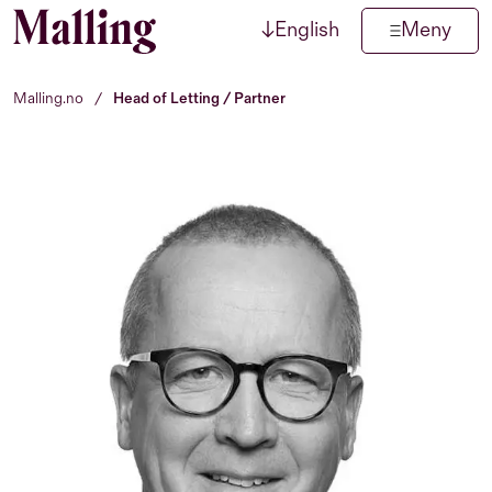
↓
English
Meny
Hopp til innhold
Malling.no
/
Head of Letting / Partner