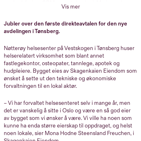
markedsføring, CRM og ny teknologi. Marianne har
Vis mer
over 25 års erfaring med markedsføring av
næringseiendom men er utdannet profesjonell dykker
Jubler over den første direkteavtalen for den nye
og er verdens første kvinnelige metningsdykker. Når
avdelingen i Tønsberg.
hun ikke tenker på markedsføring, er hun engasjert i
byutvikling, ny teknologi og kultur.
Nøtterøy helsesenter på Vestskogen i Tønsberg huser
helserelatert virksomhet som blant annet
fastlegekontor, osteopater, tannlege, apotek og
hudpleiere. Bygget eies av Skagenkaien Eiendom som
ønsket å sette ut den tekniske og økonomiske
forvaltningen til en lokal aktør.
– Vi har forvaltet helsesenteret selv i mange år, men
det er vanskelig å sitte i Oslo og være en så god eier
av bygget som vi
ønsker å
være. Vi ville ha noen som
kunne ha enda større eierskap til oppdraget, og helst
noen lokale, sier Mona Hodne Steensland Freuchen, i
Skagenkaien Eiendom.