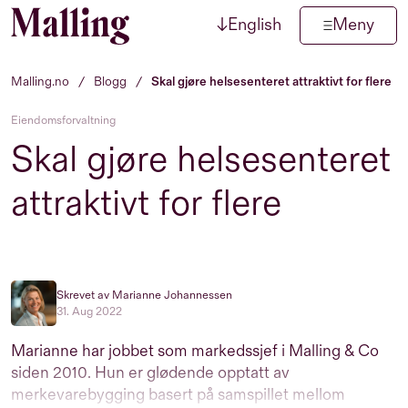
↓
English
Meny
Hopp til innhold
Malling.no
/
Blogg
/
Skal gjøre helsesenteret attraktivt for flere
Eiendomsforvaltning
Skal gjøre helsesenteret
attraktivt for flere
Skrevet av Marianne Johannessen
31. Aug 2022
Marianne har jobbet som markedssjef i Malling & Co
siden 2010. Hun er glødende opptatt av
merkevarebygging basert på samspillet mellom