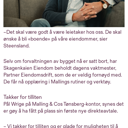
–Det skal være godt
å
være leietaker hos oss. De skal
ønske å bli «boende» på våre eiendommer, sier
Steensland.
Selv om forvaltningen av bygget nå er satt bort, har
Skagenkaien Eiendom beholdt dagens vaktmester,
Partner Eiendomsdrift, som de er veldig fornøyd med.
De får nå opplæring i Mallings rutiner og verktøy.
Takker for tilliten
Pål Wrige på Malling & Cos Tønsberg-kontor, synes det
er gøy å ha fått på plass sin første nye direkteavtale.
– Vi takker for tilliten og er glade for muligheten til å