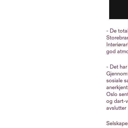
- De tota
Storebrand
Interiørar
god atmos
- Det har
Gjennomte
sosiale s
anerkjen
Oslo sent
og dart-
avslutter
Selskap