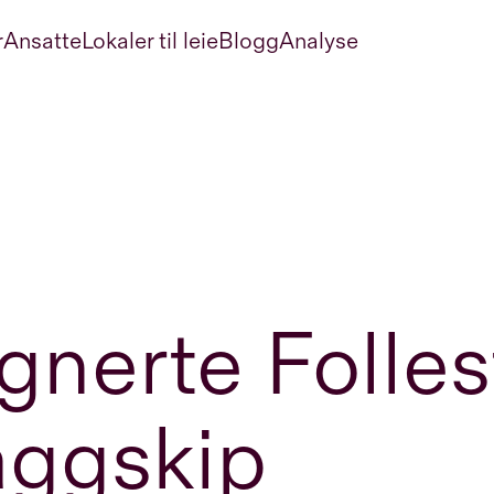
r
Ansatte
Lokaler til leie
Blogg
Analyse
gnerte Folle
aggskip