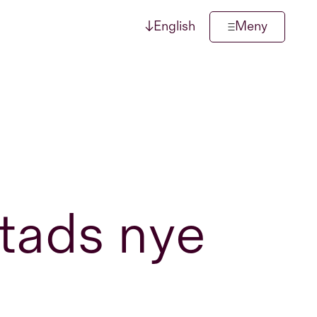
↓
English
Meny
stads nye