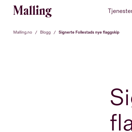
Hopp til innhold
Tjeneste
Malling.no
/
Blogg
/
Signerte Follestads nye flaggskip
Si
fl