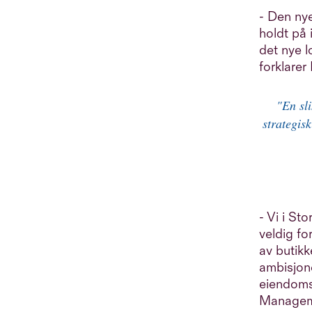
- Den nye
holdt på 
det nye l
forklarer
"En sli
strategis
- Vi i St
veldig fo
av butikk
ambisjone
eiendoms
Managem