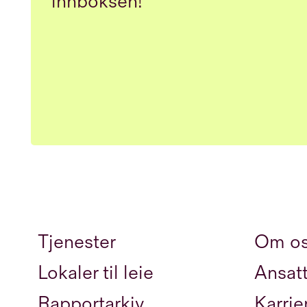
innboksen!
Tjenester
Om o
Lokaler til leie
Ansat
Rapportarkiv
Karrie