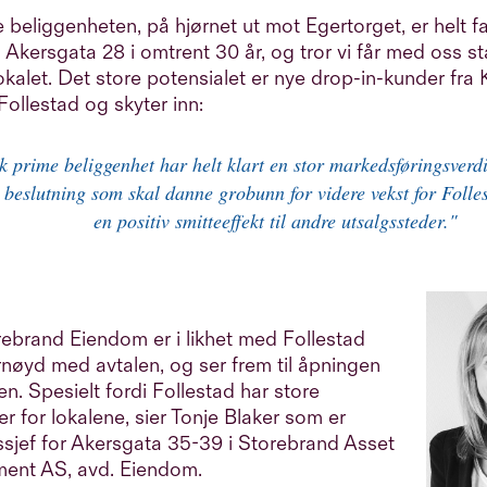
 beliggenheten, på hjørnet ut mot Egertorget, er helt fa
i Akersgata 28 i omtrent 30 år, og tror vi får med oss 
okalet. Det store potensialet er nye drop-in-kunder fra 
 Follestad og skyter inn:
k prime beliggenhet har helt klart en stor markedsføringsverdi
k beslutning som skal danne grobunn for videre vekst for Folle
en positiv smitteeffekt til andre utsalgssteder."
orebrand Eiendom er i likhet med Follestad
rnøyd med avtalen, og ser frem til åpningen
en. Spesielt fordi Follestad har store
r for lokalene, sier Tonje Blaker som er
sjef for Akersgata 35-39 i Storebrand Asset
ent AS, avd. Eiendom.