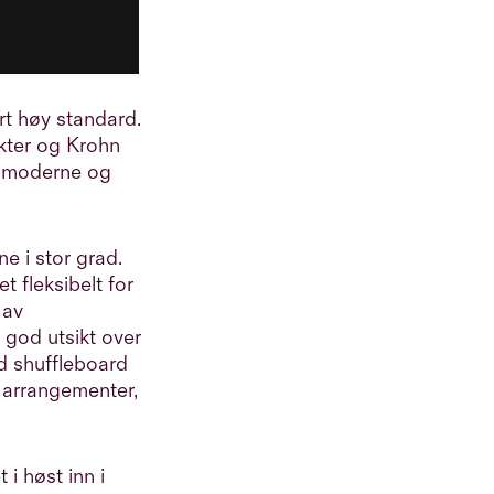
rt høy standard.
kter
og
Krohn
, moderne og
ne i stor grad.
 fleksibelt for
 av
 god utsikt over
ed shuffleboard
 arrangementer,
t i høst inn i