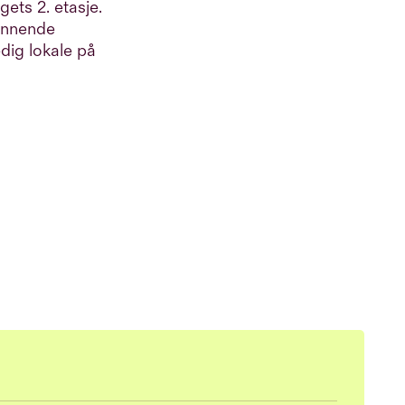
gets 2. etasje.
pennende
edig lokale på