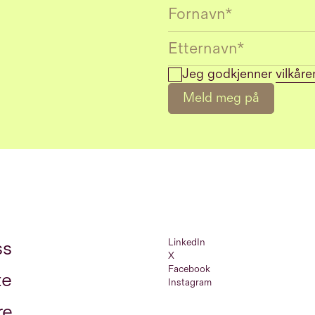
Jeg godkjenner
vilkåre
Meld meg på
LinkedIn
ss
X
Facebook
te
Instagram
re