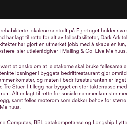
lrehabiliterte lokalene sentralt på Egertoget holder svæ
 har lagt til rette for alt av fellesfasiliteter,
Dark Arkite
kitekter
har gjort en utmerket jobb med å skape en lun
fære, sier utleierådgiver i Malling & Co, Live Melhuus.
 vært et ønske om at leietakerne skal bruke fellesareale
nkte løsninger i byggets bedriftrestaurant gjør området
ammenkomster, og maten i bedriftrestauranten er laget
te
Tre Stuer
. I tillegg har bygget en stor
takterrasse med
rum. Alt er lagt til rette for sosiale sammenkomster m
vegg, samt felles møterom som dekker behov for større
 Melhuus.
ene
Computas
,
BBL datakompetanse
og
Longship
flytte