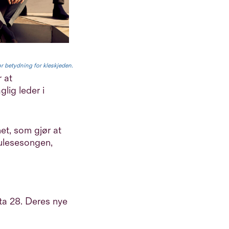
tor betydning for kleskjeden.
 at
lig leder i
et, som gjør at
 julesesongen,
ata 28. Deres nye