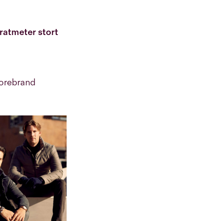
dratmeter stort
torebrand