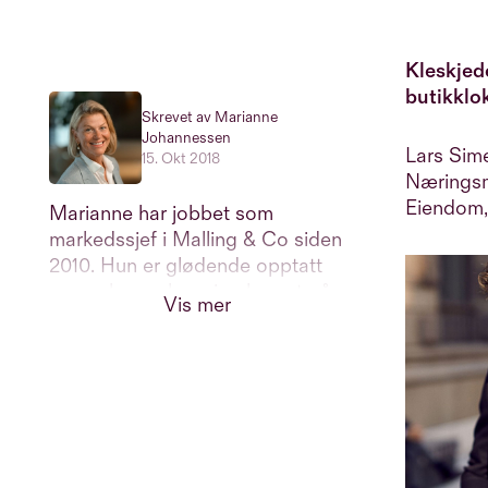
Kleskjede
butikklo
Skrevet av Marianne
Johannessen
Lars Sime
15. Okt 2018
Nærings
Eiendom,
Marianne har jobbet som
markedssjef i Malling & Co siden
2010. Hun er glødende opptatt
av merkevarebygging basert på
Vis mer
samspillet mellom
markedsføring, CRM og ny
teknologi. Marianne har over 25
års erfaring med markedsføring
av næringseiendom men er
utdannet profesjonell dykker og
er verdens første kvinnelige