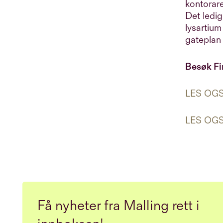
kontorare
Det ledig
lysartium
gateplan
Besøk Fi
LES OGSÅ
LES OGSÅ:
Få nyheter fra Malling rett i