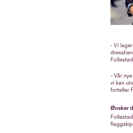
metningsdykker. Når hun ikke
tenker på markedsføring, er hun
engasjert i byutvikling, ny
teknologi og kultur.
-
Vi lage
dresshand
Follestad
- Vår nye
vi kan ut
forteller 
Ønsker d
Follestad
flaggskip