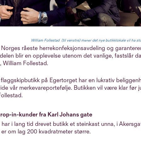
William Follestad (til venstre) m
r det nye butikklokale vil ha s
ene
r Norges råeste herrekonfeksjonsavdeling og garanterer
elen blir en opplevelse utenom det vanlige, fastslår dag
, William Follestad.
 flaggskipbutikk på Egertorget har en lukrativ beliggenh
vide vår merkevareportefølje. Butikken vil være klar før
Follestad.
rop-in-kunder fra Karl Johans gate
 har i lang tid drevet butikk et steinkast unna, i Akersg
 er om lag 200 kvadratmeter større.