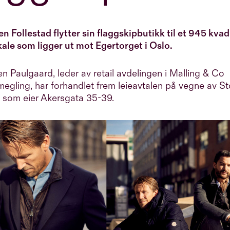
n Follestad flytter sin flaggskipbutikk til et 945 kva
kale som ligger ut mot Egertorget i Oslo.
n Paulgaard, leder av retail avdelingen i
Malling & Co
megling,
har forhandlet frem leieavtalen på vegne av S
 som eier Akersgata 35-39.