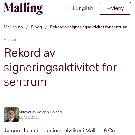
↓
English
Meny
Hopp til innhold
Malling.no
/
Blogg
/
Rekordlav signeringsaktivitet for sentrum
Analyse
Rekordlav
signeringsaktivitet for
sentrum
Skrevet av Jørgen Holand
15. Okt 2025
Jørgen Holand er junioranalytiker i Malling & Co