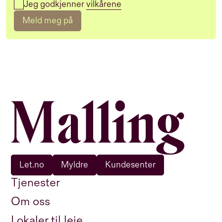
Jeg godkjenner
vilkårene
Meld meg på
Let.no
Myldre
Kundesenter
Tjenester
Om oss
Lokaler til leie