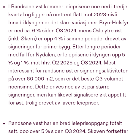
I Randsone øst kommer leieprisene noe ned i tredje
kvartal og ligger nå omtrent flatt mot 2023-nivå.
Innad i klyngen er det klare variasjoner. Bryn-Helsfyr
er ned ca. 6 % siden Q3 2024, mens Oslo ytre øst
(inkl. Økern) er opp 4 % i samme periode, drevet av
signeringer for prime-bygg. Etter lengre perioder
med fall for Nydalen, er leieprisene i klyngen opp 5
% og 1 %. mot hhv. Q2 2025 og Q3 2024. Mest
interessant for randsone øst er signeringsaktiviteten
på over 60 000 m2, som er det beste Q3-volumet
noensinne. Dette drives noe av et par større
signeringer, men kan likevel signalisere økt appetitt
for øst, trolig drevet av lavere leiepriser.
Randsone vest har en bred leieprisoppgang totalt
sett, opp over 5 % siden Q3 2024. Skøyen fortsetter