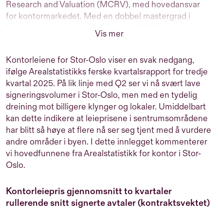
Research and Valuation (MCRV), med hovedansvar
for kontormarkedet. Med en dobbel mastergrad i
finans og internasjonal business fra NHH og Ivey
Vis mer
Business School, bringer Jørgen en solid akademisk
bakgrunn. I det daglige bidrar han til å styrke Mallings
Kontorleiene for Stor-Oslo viser en svak nedgang,
kunders beslutningsgrunnlag ved å levere dype data-
ifølge Arealstatistikks ferske kvartalsrapport for tredje
drevne analyser. Jørgens lidenskap ligger i å avdekke
kvartal 2025. På lik linje med Q2 ser vi nå svært lave
innsikt på både markeds- og eiendomsnivå, og han
signeringsvolumer i Stor-Oslo, men med en tydelig
bistår aktivt selskapets avdelinger med kundeoppdrag
dreining mot billigere klynger og lokaler. Umiddelbart
og utarbeidelse av markedsanalyser i tett samarbeid
kan dette indikere at leieprisene i sentrumsområdene
med MCRV-teamet.
har blitt så høye at flere nå ser seg tjent med å vurdere
andre områder i byen. I dette innlegget kommenterer
vi hovedfunnene fra Arealstatistikk for kontor i Stor-
Oslo.
Kontorleiepris gjennomsnitt to kvartaler
rullerende snitt signerte avtaler (kontraktsvektet)