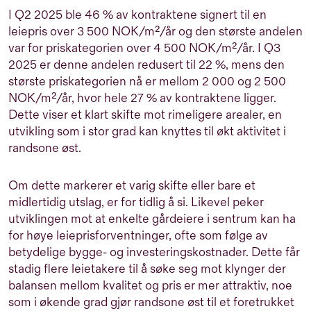
I Q2 2025 ble 46 % av kontraktene signert til en
leiepris over 3 500 NOK/m²/år og den største andelen
var for priskategorien over 4 500 NOK/m²/år. I Q3
2025 er denne andelen redusert til 22 %, mens den
største priskategorien nå er mellom 2 000 og 2 500
NOK/m²/år, hvor hele 27 % av kontraktene ligger.
Dette viser et klart skifte mot rimeligere arealer, en
utvikling som i stor grad kan knyttes til økt aktivitet i
randsone øst.
Om dette markerer et varig skifte eller bare et
midlertidig utslag, er for tidlig å si. Likevel peker
utviklingen mot at enkelte gårdeiere i sentrum kan ha
for høye leieprisforventninger, ofte som følge av
betydelige bygge- og investeringskostnader. Dette får
stadig flere leietakere til å søke seg mot klynger der
balansen mellom kvalitet og pris er mer attraktiv, noe
som i økende grad gjør randsone øst til et foretrukket