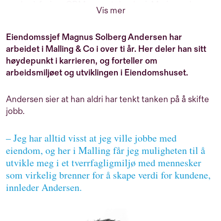
markedsføring, CRM og ny teknologi. Marianne har
Vis mer
over 20 års erfaring med markedsføring av
næringseiendom men er utdannet profesjonell dykker
Eiendomssjef Magnus Solberg Andersen har
og er verdens første kvinnelige metningsdykker. Når
arbeidet i Malling & Co i over ti år. Her deler han sitt
hun ikke tenker på markedsføring, er hun engasjert i
høydepunkt i karrieren, og forteller om
byutvikling, ny teknologi og kultur.
arbeidsmiljøet og utviklingen i Eiendomshuset.
Andersen sier at han aldri har tenkt tanken på å skifte
jobb.
– Jeg har alltid visst at jeg ville jobbe med
eiendom, og her i Malling får jeg muligheten til å
utvikle meg i et tverrfagligmiljø med mennesker
som virkelig brenner for å skape verdi for kundene,
innleder Andersen.