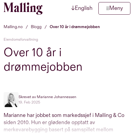
↓
English
Meny
Hopp til innhold
Malling.no
/
Blogg
/
Over 10 år i drømmejobben
Eiendomsforvaltning
Over 10 år i
drømmejobben
Skrevet av Marianne Johannessen
19. Feb 2025
Marianne har jobbet som markedssjef i Malling & Co
siden 2010. Hun er glødende opptatt av
merkevarebygging basert på samspillet mellom