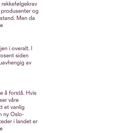
, rekkefølgekrav
de produsenter og
tstand. Men da
te
n i overalt. I
rosent siden
 uavhengig av
e å forstå. Hvis
ser våre
t et vanlig
n ny Oslo-
eder i landet er
re