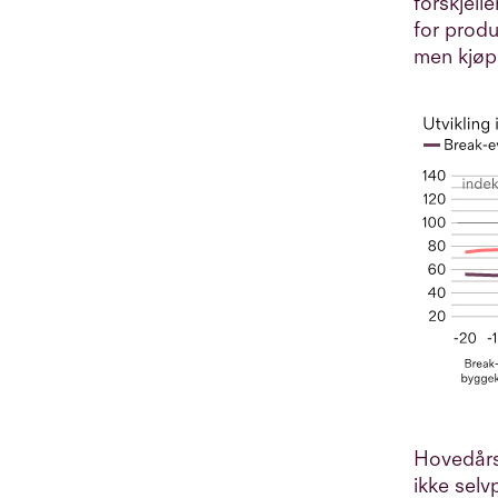
forskjell
for produ
men kjøpe
Hovedårsa
ikke selv