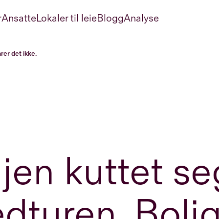
r
Ansatte
Lokaler til leie
Blogg
Analyse
rer det ikke.
jen kuttet se
dturen. Bolig