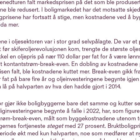
jenedturen falt markedsprisen på det som ble produser
e ble redusert. I boligmarkedet har det motsatte skjed
gprisene har fortsatt å stige, men kostnadene ved å by
nda mer.
e i oljesektoren var i stor grad selvpålagte. De var e
tt før skiferoljerevolusjonen kom, trengte de største ol
kel en oljepris på nær 110 dollar per fat for å være lø
lt kontantstrøm-break-even. En dobling av kostnadene 
isen falt, ble kostnadene kuttet mer. Break-even gikk fra
r fat på bare fire år og oljeinvesteringene begynte igje
n lå på halvparten av hva den hadde gjort i 2014.
r gjør ikke boligbyggerne bare det samme og kutter se
iginvesteringene begynte å falle i 2022, har, som figure
trøm-break-even, målt som byggekostnadene utenom 
gernes fortjeneste
steget
med 27 prosent. Bruktboligpri
riode økt med kun halvparten, noe som medfører at n