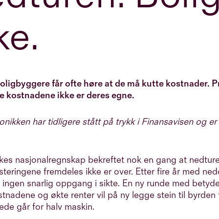
ke.
oligbyggere får ofte høre at de må kutte kostnader. P
te kostnadene ikke er deres egne.
nikken har tidligere stått på trykk i Finansavisen og er
kes nasjonalregnskap bekreftet nok en gang at nedture
steringene fremdeles ikke er over. Etter fire år med ne
r ingen snarlig oppgang i sikte. En ny runde med betyde
nadene og økte renter vil på ny legge stein til byrden 
ede går for halv maskin.