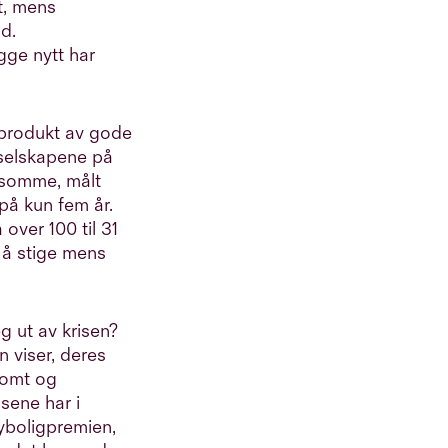
t, mens
d.
gge nytt har
t produkt av gode
jeselskapene på
nnsomme, målt
på kun fem år.
 over 100 til 31
n å stige mens
g ut av krisen?
n viser, deres
tomt og
sene har i
yboligpremien,