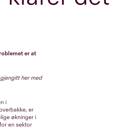
roblemet er at
 gjengitt her med
n i
doverbakke, er
lige økninger i
for en sektor