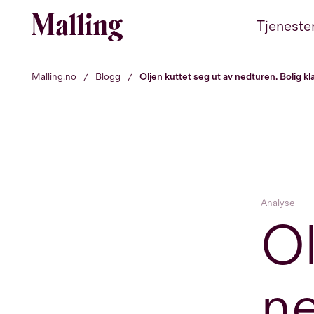
Hopp til innhold
Tjeneste
Malling.no
/
Blogg
/
Oljen kuttet seg ut av nedturen. Bolig kla
Analyse
Ol
ne