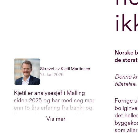
ik
Norske b
de størs
Skrevet av Kjetil Martinsen
10. Jun 2026
Denne kro
tillatelse.
Kjetil er analysesjef i Malling
siden 2025 og har med seg mer
Forrige u
enn 15 års erfaring fra bank- og
boliginve
finanssektoren. Han har tidligere
det helle
Vis mer
jobbet i både Norges Bank og
byggekost
Swedbank, hvor han senest var
som aller
sjeføkonom. Han har en