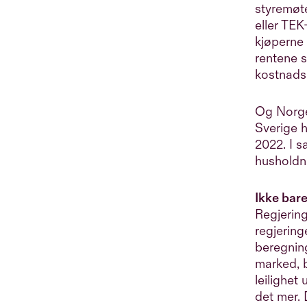
styremøte
eller TEK
kjøperne
rentene 
kostnadss
Og Norge 
Sverige 
2022. I s
husholdn
Ikke bar
Regjering
regjering
beregning
marked, b
leilighet
det mer.