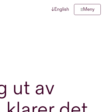
↓
English
Meny
g ut av
 klarer det