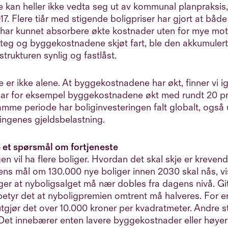
 kan heller ikke vedta seg ut av kommunal planpraksis
-17. Flere tiår med stigende boligpriser har gjort at bå
 har kunnet absorbere økte kostnader uten for mye mo
steg og byggekostnadene skjøt fart, ble den akkumuler
trukturen synlig og fastlåst.
er ikke alene. At byggekostnadene har økt, finner vi igje
har for eksempel byggekostnadene økt med rundt 20 p
amme periode har boliginvesteringen falt globalt, også
ingenes gjeldsbelastning.
e et spørsmål om fortjeneste
en vil ha flere boliger. Hvordan det skal skje er krevend
ens mål om 130.000 nye boliger innen 2030 skal nås, vi
er at nyboligsalget må nær dobles fra dagens nivå. Git
etyr det at nyboligpremien omtrent må halveres. For e
 utgjør det over 10.000 kroner per kvadratmeter. Andre st
 Det innebærer enten lavere byggekostnader eller høye