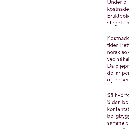
Under ol
kostnaden
Bruktboli
steget e
Kostnaden
tider. Re
norsk sok
ved såka
Da oljepr
dollar pe
oljeprise
Så hvorfo
Siden bol
kontants
boligbyg
samme pe