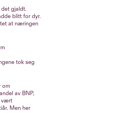
det gjaldt.
de blitt for dyr.
ktet at næringen
om
ingene tok seg
er om
 andel av BNP,
 vært
tiår. Men her