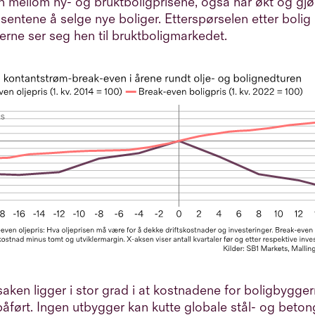
en mellom ny- og bruktboligprisene, også har økt og gj
sentene å selge nye boliger. Etterspørselen etter bolig
rne ser seg hen til bruktboligmarkedet.
ken ligger i stor grad i at kostnadene for boligbygger
påført. Ingen utbygger kan kutte globale stål- og betong