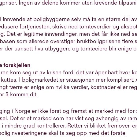
gpriser. Ingen av delene kommer uten krevende tilpasni
 innvende at boligbyggerne selv må ta en større del av
dusere fortjenesten, skrive ned tomteverdier og aksept
g. Det er legitime innvendinger, men det får ikke ned s
asen som allerede overstiger bruktboligprisene flere 
r der uansett hva utbyggere og tomteeiere blir enige 
 forskjellen
oren kom seg ut av krisen fordi det var åpenbart hvor 
kuttes. I boligmarkedet er situasjonen mer komplisert. 
ngt færre er enige om hvilke verdier, kostnader eller re
or å komme dit.
ing i Norge er ikke først og fremst et marked med for
rsel. Det er et marked som har vist seg avhengig av ra
i mindre grad kontrollerer. Retter vi blikket fremover, er
t boliginvesteringene skal ta seg opp med det første.