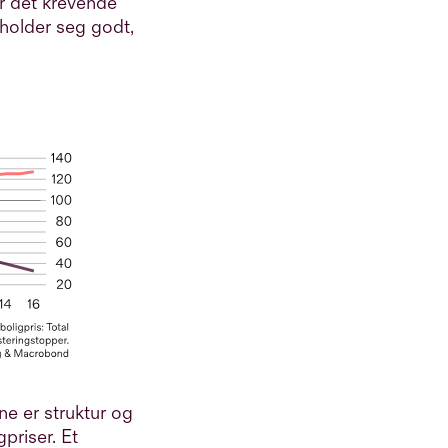
ør det krevende
 holder seg godt,
ne er struktur og
priser. Et