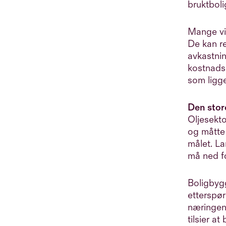
bruktboli
Mange vil
De kan re
avkastnin
kostnadsb
som ligge
Den store
Oljesekt
og måtte 
målet. La
må ned f
Boligbygg
etterspø
næringen 
tilsier a