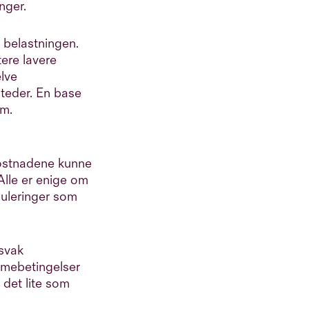
nger.
 belastningen.
ere lavere
elve
steder. En base
om.
kostnadene kunne
Alle er enige om
guleringer som
 svak
mmebetingelser
 det lite som