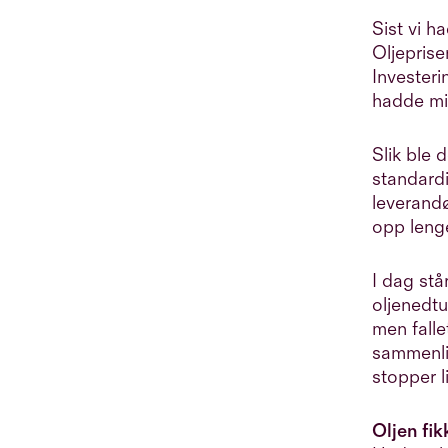
mastergrad i samfunnsøkonomi
Sist vi h
fra UCL og har senere fullført
Oljeprise
FFNs renteanalytikerkurs.
Investeri
hadde mi
Slik ble 
standardi
leverandø
opp lenge
I dag stå
oljenedtu
men falle
sammenlik
stopper l
Oljen fik