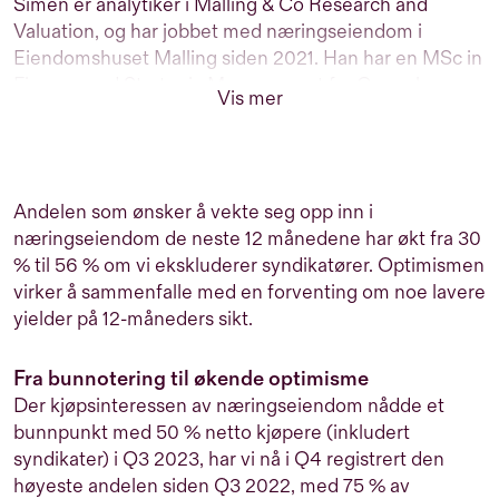
Simen er analytiker i Malling & Co Research and
Valuation, og har jobbet med næringseiendom i
Eiendomshuset Malling siden 2021. Han har en MSc in
Finance and Strategic Management fra Copenhagen
Vis mer
Business School.
Andelen som ønsker å vekte seg opp inn i
næringseiendom de neste 12 månedene har økt fra 30
% til 56 % om vi ekskluderer syndikatører. Optimismen
virker å sammenfalle med en forventing om noe lavere
yielder på 12-måneders sikt.
Fra bunnotering til økende optimisme
Der kjøpsinteressen av næringseiendom nådde et
bunnpunkt med 50 % netto kjøpere (inkludert
syndikater) i Q3 2023, har vi nå i Q4 registrert den
høyeste andelen siden Q3 2022, med 75 % av