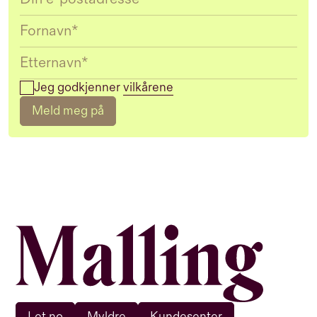
Jeg godkjenner
vilkårene
Meld meg på
Let.no
Myldre
Kundesenter