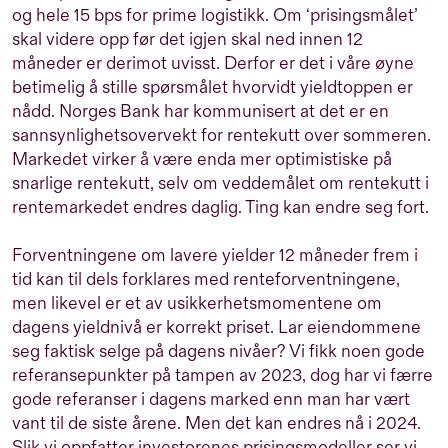
og hele 15 bps for prime logistikk. Om ‘prisingsmålet’
skal videre opp før det igjen skal ned innen 12
måneder er derimot uvisst. Derfor er det i våre øyne
betimelig å stille spørsmålet hvorvidt yieldtoppen er
nådd. Norges Bank har kommunisert at det er en
sannsynlighetsovervekt for rentekutt over sommeren.
Markedet virker å være enda mer optimistiske på
snarlige rentekutt, selv om veddemålet om rentekutt i
rentemarkedet endres daglig. Ting kan endre seg fort.
Forventningene om lavere yielder 12 måneder frem i
tid kan til dels forklares med renteforventningene,
men likevel er et av usikkerhetsmomentene om
dagens yieldnivå er korrekt priset. Lar eiendommene
seg faktisk selge på dagens nivåer? Vi fikk noen gode
referansepunkter på tampen av 2023, dog har vi færre
gode referanser i dagens marked enn man har vært
vant til de siste årene. Men det kan endres nå i 2024.
Slik vi oppfatter investorenes prisingsmodeller ser vi