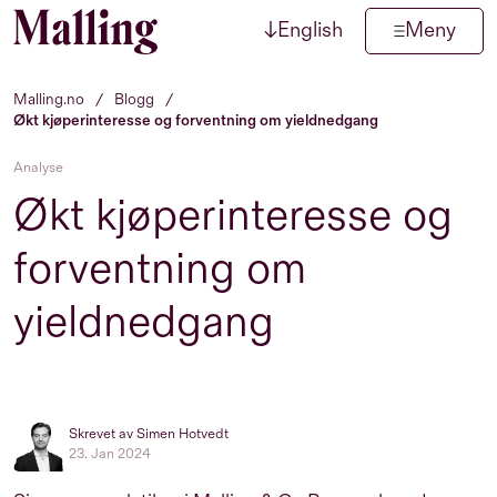
↓
English
Meny
Hopp til innhold
Malling.no
/
Blogg
/
Økt kjøperinteresse og forventning om yieldnedgang
Analyse
Økt kjøperinteresse og
forventning om
yieldnedgang
Skrevet av Simen Hotvedt
23. Jan 2024