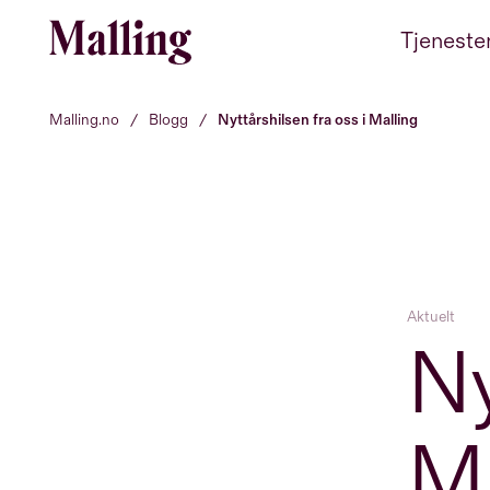
Hopp til innhold
Tjeneste
Malling.no
/
Blogg
/
Nyttårshilsen fra oss i Malling
Aktuelt
Ny
Ma