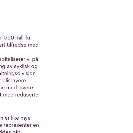
 550 mill. kr.
rt tilfredse med
pitaliserer vi på
ng av syklisk og
altningsdivisjon
lir lavere i
ne med lavere
et med reduserte
om er like mye
e representer en
yldes økt