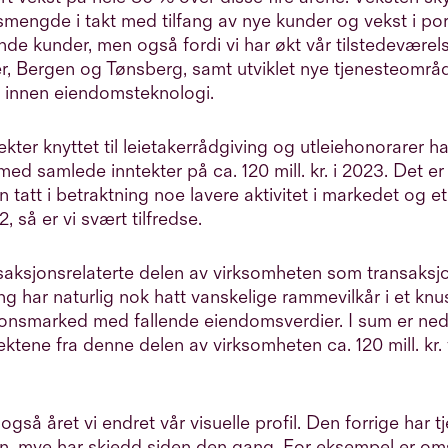
engde i takt med tilfang av nye kunder og vekst i porte
nde kunder, men også fordi vi har økt vår tilstedeværel
r, Bergen og Tønsberg, samt utviklet nye tjenesteomr
g innen eiendomsteknologi.
ekter knyttet til leietakerrådgiving og utleiehonorarer 
 med samlede inntekter på ca. 120 mill. kr. i 2023. Det er
 tatt i betraktning noe lavere aktivitet i markedet og e
, så er vi svært tilfredse.
saksjonsrelaterte delen av virksomheten som transaksj
ng har naturlig nok hatt vanskelige rammevilkår i et knu
jonsmarked med fallende eiendomsverdier. I sum er ne
tektene fra denne delen av virksomheten ca. 120 mill. kr.
også året vi endret vår visuelle profil. Den forrige har t
n, mye har skjedd siden den gang. For eksempel er om