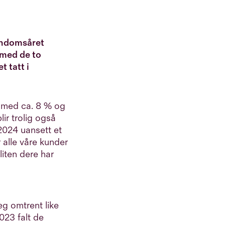
endomsåret
 med de to
 tatt i
e med ca. 8 % og
ir trolig også
 2024 uansett et
r alle våre kunder
lliten dere har
eg omtrent like
023 falt de