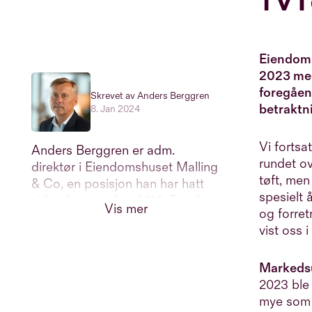
Eiendoms
2023 med 
foregåen
Skrevet av Anders Berggren
betraktn
8. Jan 2024
Vi
fortsa
Anders Berggren er adm.
rundet ov
direktør i Eiendomshuset Malling
tøft, men
& Co, en posisjon han har hatt
spesielt 
siden 1. november 2016. Før det
Vis mer
og forret
var han adm. direktør i
vist oss 
Storebrand Eiendom, og har
tidligere vært
investeringsdirektør i SEB Asset
Markeds
Management Norge og Orkla.
2023 ble 
Han er utdannet siviløkonom fra
mye som v