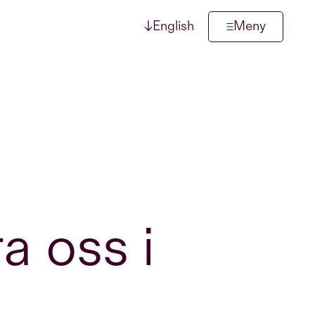
↓
English
Meny
a oss i