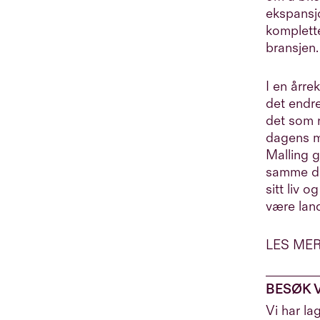
ekspansj
komplette
bransjen
I en årre
det endr
det som n
dagens m
Malling g
samme dr
sitt liv 
være lan
LES MER
BESØK 
Vi har la