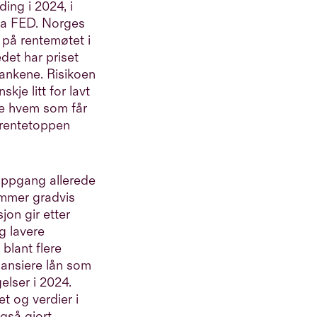
ing i 2024, i
fra FED. Norges
% på rentemøtet i
et har priset
bankene. Risikoen
kje litt for lavt
se hvem som får
r rentetoppen
oppgang allerede
ommer gradvis
jon gir etter
g lavere
blant flere
inansiere lån som
elser i 2024.
t og verdier i
gså gjort