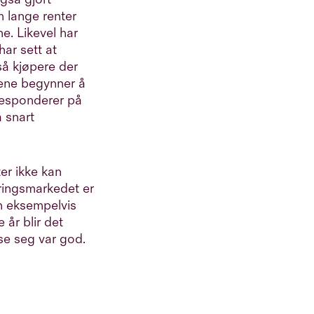
m lange renter
ne. Likevel har
har sett at
gså kjøpere der
lene begynner å
responderer på
å snart
ter ikke kan
ringsmarkedet er
nn eksempelvis
 år blir det
ise seg var god.