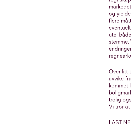
markedet 
og yielde
flere måt
eventuelt
ute, båd
stemme. 
endringen
regnearke
Over litt
avvike f
kommet le
boligmark
trolig og
Vi tror a
LAST N