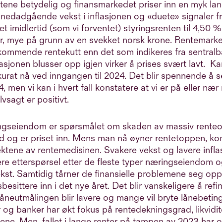
tene betydelig og finansmarkedet priser inn en myk land
 nedadgående vekst i inflasjonen og «duete» signaler 
t imidlertid (som vi forventet) styringsrenten til 4,50 
, mye på grunn av en svekket norsk krone. Rentemarked
 kommende rentekutt enn det som indikeres fra sentral
lasjonen blusser opp igjen virker å prises svært lavt. Kans
kurat nå ved inngangen til 2024. Det blir spennende å 
24, men vi kan i hvert fall konstatere at vi er på eller næ
elvsagt er positivt.
ngseiendom er spørsmålet om skaden av massiv rente
dd og er priset inn. Mens man nå øyner rentetoppen, k
ktene av rentemedisinen. Svakere vekst og lavere inflas
ere etterspørsel etter de fleste typer næringseiendom o
ekst. Samtidig tårner de finansielle problemene seg opp 
esittere inn i det nye året. Det blir vanskeligere å ref
, låneutmålingen blir lavere og mange vil bryte lånebeting
 og banker har økt fokus på rentedekningsgrad, likvidite
ne. Men, fallet i lange renter på tampen av 2023 har o