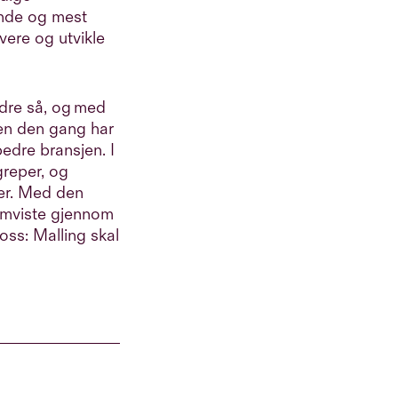
ende og mest
vere og utvikle
ndre så, og med
den den gang har
bedre bransjen. I
reper, og
ster. Med den
emviste gjennom
oss: Malling skal