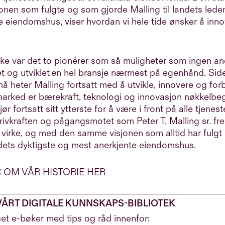
onen som fulgte og som gjorde Malling til landets led
 eiendomshus, viser hvordan vi hele tide ønsker å inno
.
kke var det to pionérer som så muligheter som ingen a
et og utviklet en hel bransje nærmest på egenhånd. Si
å heter Malling fortsatt med å utvikle, innovere og for
arked er bærekraft, teknologi og innovasjon nøkkelbeg
jør fortsatt sitt ytterste for å være i front på alle tjene
ivkraften og pågangsmotet som Peter T. Malling sr. fr
og virke, og med den samme visjonen som alltid har fulgt 
dets dyktigste og mest anerkjente eiendomshus.
 OM VÅR HISTORIE HER
VÅRT DIGITALE KUNNSKAPS-BIBLIOTEK
get e-bøker med tips og råd innenfor: