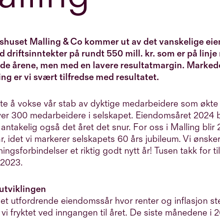
huset Malling & Co kommer ut av det vanskelige ei
driftsinntekter på rundt 550 mill. kr. som er på linje
de årene, men med en lavere resultatmargin. Markedet
ing er vi svært tilfredse med
resultatet.
tte å vokse vår stab av dyktige medarbeidere som økt
er 300 medarbeidere i selskapet. Eiendomsåret 2024 bl
 antakelig også det året det snur. For oss i Malling blir
år, idet vi markerer selskapets 60 års jubileum. Vi ønske
ningsforbindelser et riktig godt nytt år! Tusen takk for ti
i 2023.
utviklingen
et utfordrende eiendomssår hvor renter og inflasjon st
i fryktet ved inngangen til året. De siste månedene i 2