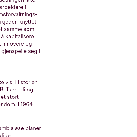
arbeidere i
msforvaltnings-
ikjeden knyttet
 det samme som
 å kapitalisere
s, innovere og
 gjenspeile seg i
e vis. Historien
 B. Tschudi og
et stort
iendom. I 1964
 ambisiøse planer
adige