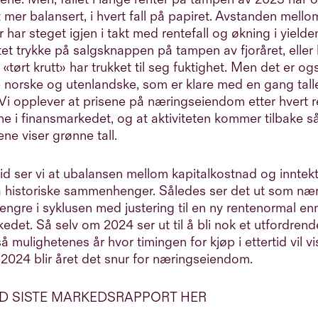
mer balansert, i hvert fall på papiret. Avstanden mello
r har steget igjen i takt med rentefall og økning i yielde
tet trykke på salgsknappen på tampen av fjoråret, eller 
 «tørt krutt» har trukket til seg fuktighet. Men det er o
e norske og utenlandske, som er klare med en gang tal
Vi opplever at prisene på næringseiendom etter hvert 
e i finansmarkedet, og at aktiviteten kommer tilbake s
ne viser grønne tall.
 tid ser vi at ubalansen mellom kapitalkostnad og inntek
ra historiske sammenhenger. Således ser det ut som næ
ngre i syklusen med justering til en ny rentenormal e
edet. Så selv om 2024 ser ut til å bli nok et utfordrende
så mulighetenes år hvor timingen for kjøp i ettertid vil v
t 2024 blir året det snur for næringseiendom.
ED SISTE MARKEDSRAPPORT HER