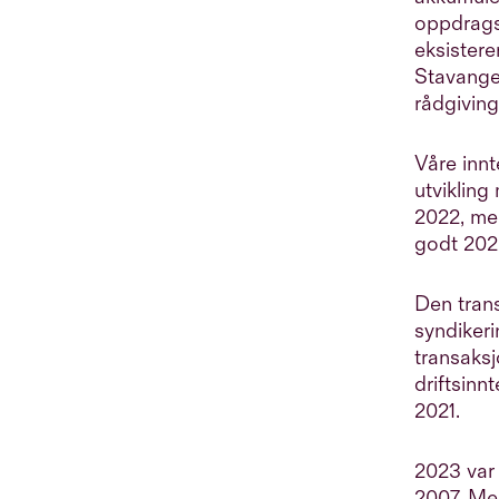
oppdragsm
eksistere
Stavange
rådgivin
Våre innt
utvikling
2022, men
godt 2022
Den tran
syndikeri
transaks
driftsinn
2021.
2023 var 
2007. Me