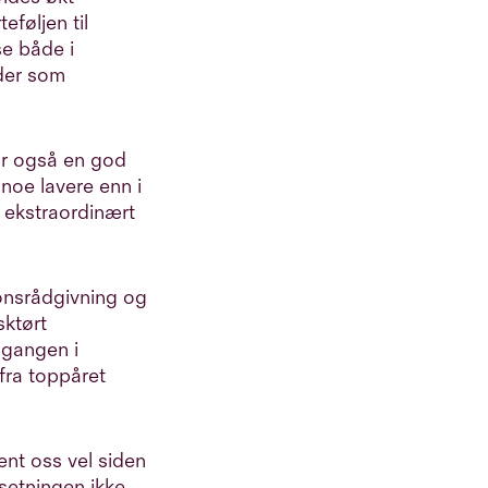
føljen til
se både i
åder som
har også en god
 noe lavere enn i
t ekstraordinært
onsrådgivning og
sktørt
dgangen i
 fra toppåret
jent oss vel siden
setningen ikke