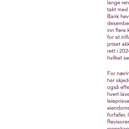
NHH. Som adm. direktør jobber
lange ren
Anders på kryss og tvers i hele
takt med
eiendomshuset, og har som
Bank heve
ambisjon å støtte selskapets
desember
flinke medarbeidere til å ta
inn flere
selskapet til nye høyder.
for at inf
priset ak
rett i 20
hvilket s
For næri
har skje
også effe
hvert lav
leieprisv
eiendomsb
forfaller
Revisorer
regnskape