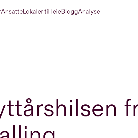
r
Ansatte
Lokaler til leie
Blogg
Analyse
ttårshilsen fr
lling