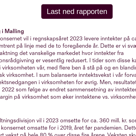
Last ned rapporten
 i Malling
onsernet vil i regnskapsåret 2023 levere inntekter på ca.
trent på linje med de to foregående år. Dette er vi svæ
traktning det vanskelige markedet hvor inntekter fra
onsrådgivning er vesentlig redusert. I tider som disse ka
 virksomheten vår, med flere ben å stå på og en blandi
isk virksomhet. I sum balanserte inntektsvekst i vår forv
ktsnedgangen i virksomheten for øvrig. Men, resultatet b
 2022 som følge av endret sammensetning av inntekte
margin på virksomhet som øker inntektene vs. virksomh
.
ltningsdivisjon vil i 2023 omsette for ca. 360 mill. kr. s
konsernet omsatte for i 2019, året før pandemien. Dett
t vekst på hele 80 % over disse fire årene. Veksten sk