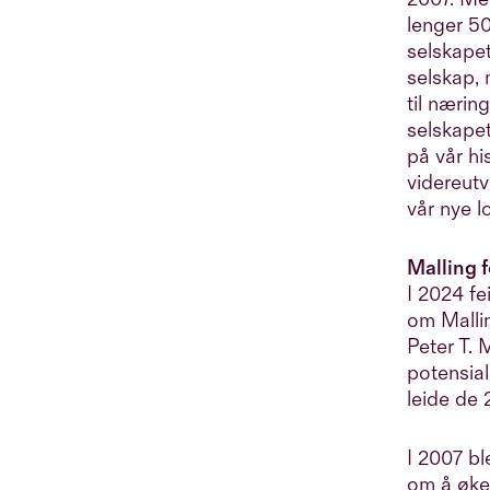
lenger 50
selskapet
selskap, 
til næri
selskapet
på vår hi
videreutv
vår nye l
Malling f
I 2024 fe
om Mallin
Peter T. 
potensial
leide de 
I 2007 bl
om å øke 