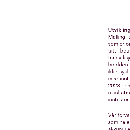
Utvikling
Malling-k
som er om
tatt i be
transaksj
bredden i
ikke-sykl
med innte
2023 enn
resultat
inntekter
Vår forva
som hele 
akkumuler