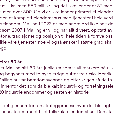
 mill. kr., men 550 mill. kr. og det ikke lenger er 37 med
, men over 300. Og vi er ikke lenger primært et eiendo
men et komplett eiendomshus med tjenester i hele verd
ngseiendom. Malling i 2023 er med andre ord ikke helt
 som 2007. I Malling er vi, og har alltid vært, opptatt av
storie, tradisjoner og posisjon til hele tiden å fornye os
ikle våre tjenester, noe vi også ønsker i større grad skal
ogo.
eirer 60 år
ier Malling sitt 60 års jubileum som vi vil markere på ulik
g begynner med to nysgjerrige gutter fra Oslo. Henrik
Malling sr. var barndomsvenner, og etter krigen så de to 
 innenfor det som da ble kalt industri- og forretningse
20 industrieiendommer og resten er historie.
e det gjennomført en strategiprosess hvor det ble lagt
tjenesteomfanget til et fullskala eiendomshus. Den st