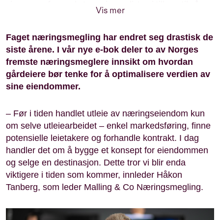
vi oss av erfarne eksterne journalister, i tillegg til våre
Vis mer
interne eksperter, til å produsere informativt,
engasjerende og relevant innhold for deg som er
Faget næringsmegling har endret seg drastisk de
interessert i eiendom. Vårt mål er å gi deg innsikt og
siste årene. I vår nye e-bok deler to av Norges
perspektiver som hjelper deg i dine beslutninger.
fremste næringsmeglere innsikt om hvordan
gårdeiere bør tenke for å optimalisere verdien av
sine eiendommer.
– Før i tiden handlet utleie av næringseiendom kun
om selve utleiearbeidet – enkel markedsføring, finne
potensielle leietakere og forhandle kontrakt. I dag
handler det om å bygge et konsept for eiendommen
og selge en destinasjon. Dette tror vi blir enda
viktigere i tiden som kommer, innleder Håkon
Tanberg, som leder Malling & Co Næringsmegling.