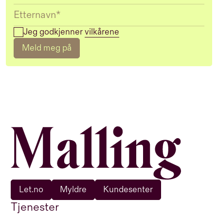
Jeg godkjenner
vilkårene
Meld meg på
Let.no
Myldre
Kundesenter
Tjenester