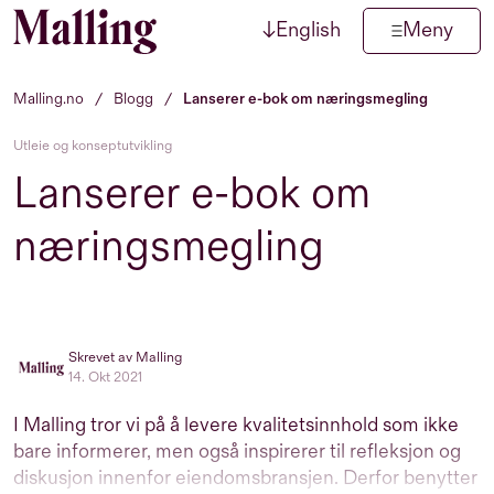
↓
English
Meny
Hopp til innhold
Malling.no
/
Blogg
/
Lanserer e-bok om næringsmegling
Utleie og konseptutvikling
Lanserer e-bok om
næringsmegling
Skrevet av Malling
14. Okt 2021
I Malling tror vi på å levere kvalitetsinnhold som ikke
bare informerer, men også inspirerer til refleksjon og
diskusjon innenfor eiendomsbransjen. Derfor benytter