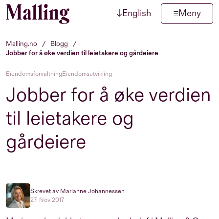
↓
English
Meny
Hopp til innhold
Malling.no
/
Blogg
/
Jobber for å øke verdien til leietakere og gårdeiere
Eiendomsforvaltning
Eiendomsutvikling
Jobber for å øke verdien
til leietakere og
gårdeiere
Skrevet av Marianne Johannessen
27. Nov 2017