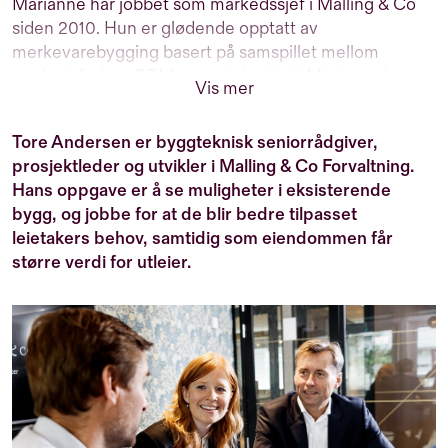
Marianne har jobbet som markedssjef i Malling & Co
siden 2010. Hun er glødende opptatt av
merkevarebygging basert på samspillet mellom
markedsføring, CRM og ny teknologi. Marianne har
Vis mer
over 25 års erfaring med markedsføring av
næringseiendom men er utdannet profesjonell dykker
Tore Andersen er byggteknisk seniorrådgiver,
og er verdens første kvinnelige metningsdykker. Når
prosjektleder og utvikler i Malling & Co Forvaltning.
hun ikke tenker på markedsføring, er hun engasjert i
Hans oppgave er å se muligheter i eksisterende
byutvikling, ny teknologi og kultur.
bygg, og jobbe for at de blir bedre tilpasset
leietakers behov, samtidig som eiendommen får
større verdi for utleier.