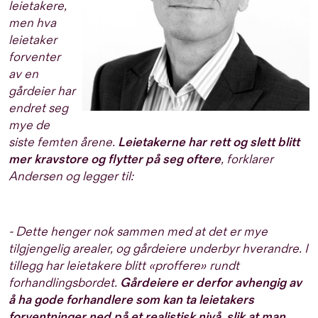
leietakere,
men hva
leietaker
forventer
av en
gårdeier har
endret seg
mye de
siste femten årene.
Leietakerne har rett og slett blitt
mer kravstore og flytter på seg oftere
, forklarer
Andersen og legger til:
- Dette henger nok sammen med at det er mye
tilgjengelig arealer, og gårdeiere underbyr hverandre. I
tillegg har leietakere blitt «proffere» rundt
forhandlingsbordet.
Gårdeiere er derfor avhengig av
å ha gode forhandlere som kan ta leietakers
forventninger ned på et realistisk nivå, slik at man