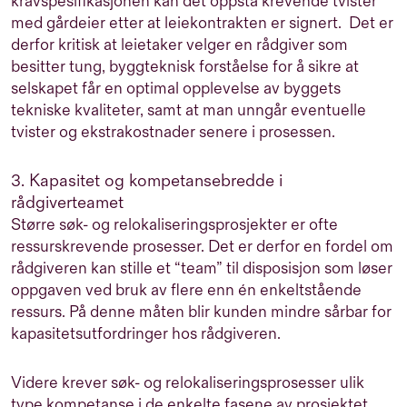
kravspesifikasjonen kan det oppstå krevende tvister
med gårdeier etter at leiekontrakten er signert.
Det er
derfor kritisk at leietaker velger en rådgiver som
besitter tung, byggteknisk forståelse for å sikre at
selskapet får en optimal opplevelse av byggets
tekniske kvaliteter, samt at man unngår eventuelle
tvister og ekstrakostnader senere i prosessen.
3. Kapasitet og kompetansebredde i
rådgiverteamet
Større søk- og relokaliseringsprosjekter er ofte
ressurskrevende prosesser. Det er derfor en fordel om
rådgiveren kan stille et “team” til disposisjon som løser
oppgaven ved bruk av flere enn én enkeltstående
ressurs. På denne måten blir kunden mindre sårbar for
kapasitetsutfordringer hos rådgiveren.
Videre krever søk- og relokaliseringsprosesser ulik
type kompetanse i de enkelte fasene av prosjektet.