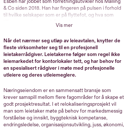
Esben har jobbet som forretningsutvikler hos Malling
& Co siden 2018. Han har fingeren på pulsen i forhold
til hvilke selskaper som er på flyttefot, og hva som
tilbys av næringsareal. Esben har en bakgrunn fra
Vis mer
Markedshøyskolen i Oslo, og kom til Malling & Co
etter 5 år i forskjellige forretningsmiljøer i Danmark.
Når det nærmer seg utløp av leieavtalen, knytter de
Tross sin unge alder har han opparbeidet seg bred
fleste virksomheter seg til en profesjonell
erfaring innen forretningsutvikling, vekst og salg. Etter
leietakerrådgiver. Leietakerne følger som regel ikke
å ha utviklet et foodtruck konsept i Danmark nøler han
leiemarkedet for kontorlokaler tett, og har behov for
ikke med å fortelle om økologisk jordbruk, mat og
en spesialisert rådgiver i møte med profesjonelle
røkeridrift.
utleiere og deres utleiemeglere.
Næringseiendom er en sammensatt bransje som
krever samspill mellom flere fagområder for å skape et
godt prosjektresultat. I et relokaliseringsprosjekt vil
man som leietaker møte på behov for markedsmessig
forståelse og innsikt, byggteknisk kompetanse,
endringsledelse, organisasjonsutvikling, juss, økonomi,