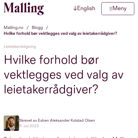
↓
English
Meny
Hopp til innhold
Malling.no
/
Blogg
/
Hvilke forhold bør vektlegges ved valg av leietakerrådgiver?
Leietakerrådgiving
Hvilke forhold bør
vektlegges ved valg av
leietakerrådgiver?
Skrevet av Esben Aleksander Kolstad Olsen
11. Jul 2023