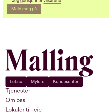
Jeg godkjenner
vilkårene
Meld meg på
Let.no
Myldre
Kundesenter
Tjenester
Om oss
Lokaler til leie