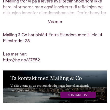
I Malling tror vi på å levere kvalitetsinnhold som ikke
bare informerer, men også inspirerer til refleksjon og
diskusjon innenfor eiendomsbransjen. Derfor benytter
vi oss av erfarne eksterne journalister, i tillegg til våre
Vis mer
interne eksperter, til å produsere informativt,
engasjerende og relevant innhold for deg som er
Malling & Co har bistått Entra Eiendom med å leie ut
interessert i eiendom. Vårt mål er å gi deg innsikt og
Pilestredet 28
perspektiver som hjelper deg i dine beslutninger.
Les mer her:
http://ne.no/37552