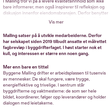
I Malling tror vi på å levere kvalitetsinnhold som ikke
bare informerer, men også inspirerer til refleksjon og
diskusjon innenfor eiendomsbransjen. Derfor benytter
vi oss av erfarne eksterne journalister, i tillegg til våre
Vis mer
interne eksperter, til å produsere informativt,
engasjerende og relevant innhold for deg som er
Malling satser på å utvikle medarbeiderne. Derfor
interessert i eiendom. Vårt mål er å gi deg innsikt og
har selskapet siden 2019 tilbudt ansatte et målrettet
perspektiver som hjelper deg i dine beslutninger.
fagbrevløp i byggdrifterfaget. I høst starter nok et
kull, og interessen er større enn noen gang.
Mer enn bare en tittel
Byggene Malling drifter er arbeidsplassen til tusenvis
av mennesker. De skal fungere, være trygge,
energieffektive og trivelige. I sentrum står
byggdrifterne og vaktmesterne: de som ser hele
bildet, koordinerer, følger opp leverandører og holder
dialogen med leietakerne.