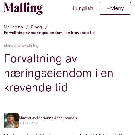
↓
English
Meny
Hopp til innhold
Malling.no
/
Blogg
/
Forvaltning av næringseiendom i en krevende tid
Eiendomsforvaltning
Forvaltning av
næringseiendom i en
krevende tid
Skrevet av Marianne Johannessen
8. Mar 2021