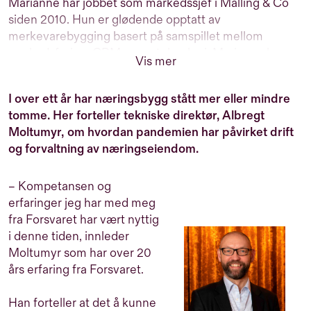
Marianne har jobbet som markedssjef i Malling & Co
siden 2010. Hun er glødende opptatt av
merkevarebygging basert på samspillet mellom
markedsføring, CRM og ny teknologi. Marianne har
Vis mer
over 25 års erfaring med markedsføring av
næringseiendom men er utdannet profesjonell dykker
I over ett år har næringsbygg stått mer eller mindre
og er verdens første kvinnelige metningsdykker. Når
tomme. Her forteller tekniske direktør, Albregt
hun ikke tenker på markedsføring, er hun engasjert i
Moltumyr, om hvordan pandemien har påvirket drift
byutvikling, ny teknologi og kultur.
og forvaltning av næringseiendom.
– Kompetansen og
erfaringer jeg har med meg
fra Forsvaret har vært nyttig
i denne tiden, innleder
Moltumyr som har over 20
års erfaring fra Forsvaret.
Han forteller at det å kunne