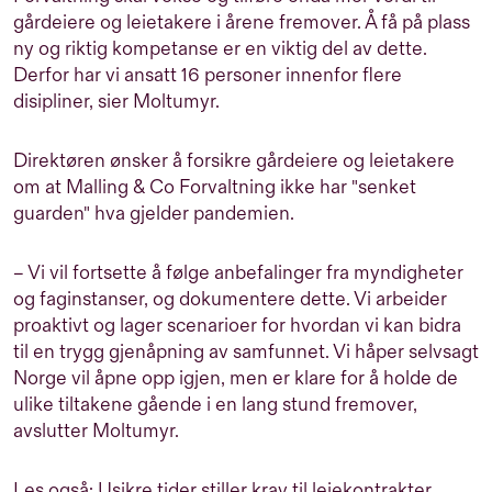
gårdeiere og leietakere i årene fremover. Å få på plass
ny og riktig kompetanse er en viktig del av dette.
Derfor har vi ansatt 16 personer innenfor flere
disipliner, sier Moltumyr.
Direktøren ønsker å forsikre gårdeiere og leietakere
om at Malling & Co Forvaltning ikke har "senket
guarden" hva gjelder pandemien.
– Vi vil fortsette å følge anbefalinger fra myndigheter
og faginstanser, og dokumentere dette. Vi arbeider
proaktivt og lager scenarioer for hvordan vi kan bidra
til en trygg gjenåpning av samfunnet. Vi håper selvsagt
Norge vil åpne opp igjen, men er klare for å holde de
ulike tiltakene gående i en lang stund fremover,
avslutter Moltumyr.
Les også: Usikre tider stiller krav til leiekontrakter