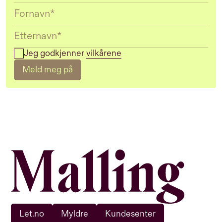
Jeg godkjenner
vilkårene
Meld meg på
Let.no
Myldre
Kundesenter