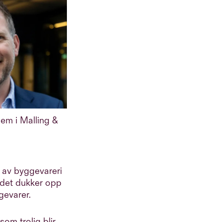
lem i Malling &
k av byggevareri
r det dukker opp
gevarer.
som trolig blir