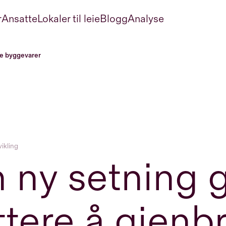
r
Ansatte
Lokaler til leie
Blogg
Analyse
uke byggevarer
ikling
 ny setning g
ttere å gjenb