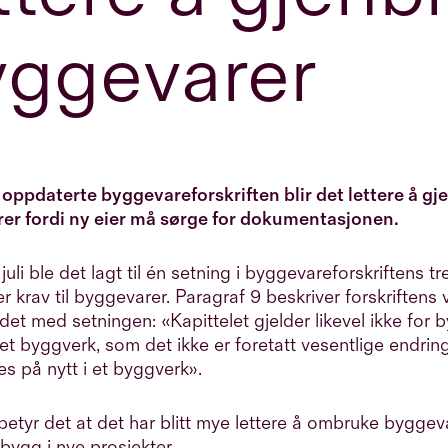
yggevarer
oppdaterte byggevareforskriften blir det lettere å g
er fordi ny eier må sørge for dokumentasjonen.
juli ble det lagt til én setning i byggevareforskriftens tr
 krav til byggevarer.
Paragraf 9 beskriver forskriftens
idet med setningen: «Kapittelet gjelder likevel ikke for
 et byggverk, som det ikke er foretatt vesentlige endri
es på nytt i et byggverk».
 betyr det at det har blitt mye lettere å ombruke byggeva
ygg i nye prosjekter.