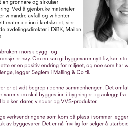
t en grønnere og sirkulær
ing. Ved å gjenbruke materialer
r vi mindre avfall og vi henter
tt materiale inn i kretsløpet, sier
e avdelingsdirektør i DiBK, Mailen
.
sbruken i norsk bygg- og
ansje er høy. Om en kan gi byggevarer nytt liv, kan sto
ette er en positiv endring for miljøet, og noe som har v
lenge, legger Seglem i Malling & Co til.
er er et vidt begrep i denne sammenhengen. Det omfat
ste varer som skal bygges inn i bygninger og anlegg; fra 
til bjelker, dører, vinduer og VVS-produkter.
elverksendringene som kom på plass i sommer legger vi
k av byggevarer. Det er nå frivillig for selger å utarbei