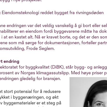
:
Eiendomsteknologi reddet bygget fra rivningsdøden
ne endringen var det veldig vanskelig å gi bort eller s
ehabiliterer en eiendom fordi byggevarene måtte ha do
e i at en kastet alt. Nå er kravet borte, og det er den s
ene som må sørge for dokumentasjonen, forteller partn
omsutvikling, Frode Seglem.
rt endring
rektoratet for byggkvalitet (DiBK), står bygg- og anleg
 prosent av Norges klimagassutslipp. Med høye priser 
sendringen gledelig for bransjen.
et stort potensial for å redusere
rykket i byggenæringen, og økt
v byggematerialer er et steg på