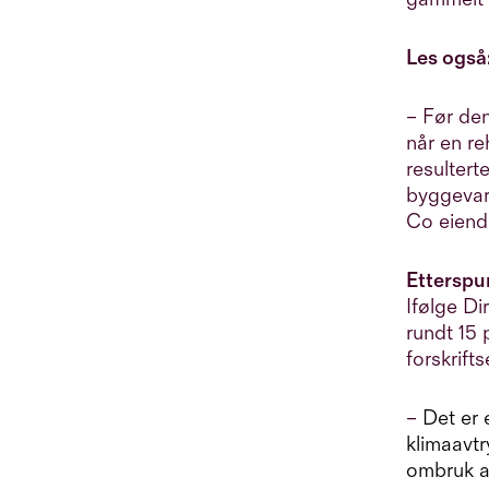
års erfaring med markedsføring
av næringseiendom men er
Les også
utdannet profesjonell dykker og
er verdens første kvinnelige
– Før den
metningsdykker. Når hun ikke
når en r
tenker på markedsføring, er hun
resultert
engasjert i byutvikling, ny
byggevar
teknologi og kultur.
Co eiend
Etterspu
Ifølge Di
rundt 15
forskrift
–
Det er 
klimaavt
ombruk a