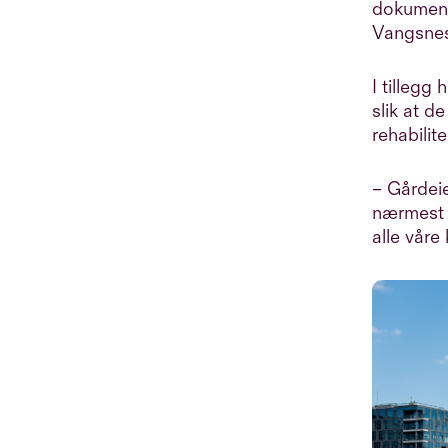
dokumenta
Vangsnes
I tillegg
slik at d
rehabilit
– Gårdeie
nærmest 
alle våre