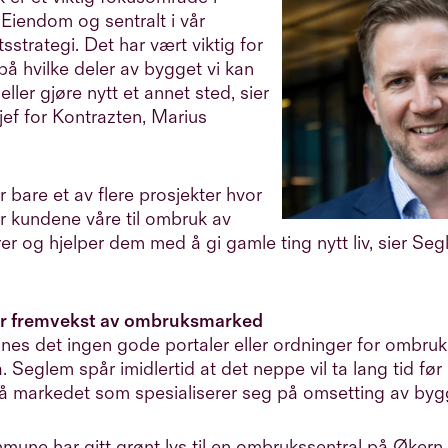
Eiendom og sentralt i vår
sstrategi. Det har vært viktig for
på hvilke deler av bygget vi kan
ller gjøre nytt et annet sted, sier
jef for Kontrazten, Marius
r bare et av flere prosjekter hvor
er kundene våre til ombruk av
r og hjelper dem med å gi gamle ting nytt liv, sier Seg
r fremvekst av ombruksmarked
nnes det ingen gode portaler eller ordninger for ombru
a. Seglem spår imidlertid at det neppe vil ta lang tid fø
på markedet som spesialiserer seg på omsetting av byg
une har gitt grønt lys til en ombrukssentral på Økern