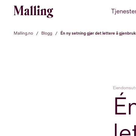
Hopp til innhold
Tjeneste
Malling.no
/
Blogg
/
Én ny setning gjør det lettere å gjenbr
Eiendomsutv
Én
le