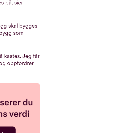
s på, sier
bygg skal bygges
a bygg som
å kastes. Jeg får
og oppfordrer