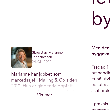
b
Med den 
Skrevet av Marianne
byggevar
Johannessen
24. Okt 2022
Fredag 1. 
omhandler
Marianne har jobbet som
er nå utv
markedssjef i Malling & Co siden
tas ut av
2010. Hun er glødende opptatt
skal bruk
av merkevarebygging basert på
Vis mer
samspillet mellom
markedsføring, CRM og ny
I praksis
teknologi. Marianne har over 25
gammelt b