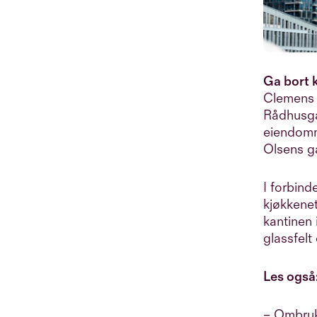
Ga bort 
Clemens 
Rådhusga
eiendomme
Olsens ga
I forbind
kjøkkenet
kantinen 
glassfel
Les også
– Ombruk 