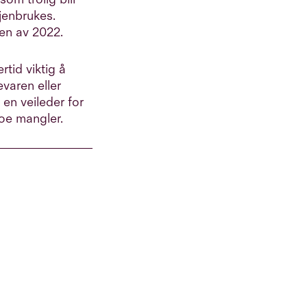
jenbrukes.
gen av 2022.
rtid viktig å
varen eller
 en veileder
for
noe mangler.