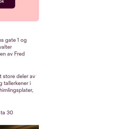
s gate 1 og
alter
gen av Fred
 store deler av
 tallerkener i
himlingsplater,
ata 30