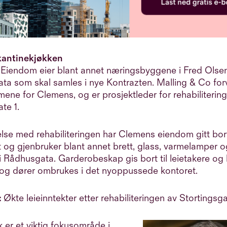
kantinekjøkken
Eiendom eier blant annet næringsbyggene i Fred Olsen
ta som skal samles i nye Kontrazten. Malling & Co forv
ne for Clemens, og er prosjektleder for rehabiliterin
te 1.
else med rehabiliteringen har Clemens eiendom gitt bort
 og gjenbruker blant annet brett, glass, varmelamper og
i Rådhusgata. Garderobeskap gis bort til leietakere og 
t og dører ombrukes i det nyoppussede kontoret.
:
Økte leieinntekter etter rehabiliteringen av Stortingsg
er et viktig fokusområde i