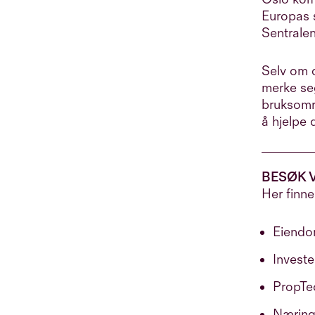
Europas 
Sentralen
Selv om d
merke seg
bruksomr
å hjelpe 
BESØK 
Her finne
Eiendo
Invest
PropTe
Næring