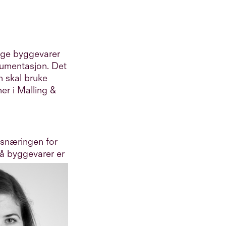
elge byggevarer
kumentasjon. Det
om skal bruke
er i Malling &
gsnæringen for
på byggevarer er