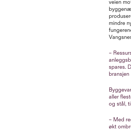
veien mo
byggenær
produsere
mindre ny
fungerend
Vangsnes
– Ressur
anleggsbr
spares. D
bransjen 
Byggevar
aller fle
og stål, 
– Med reg
økt ombru