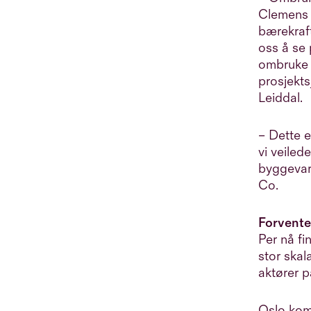
Clemens 
bærekraft
oss å se 
ombruke e
prosjekts
Leiddal.
– Dette e
vi veiled
byggevare
Co.
Forvente
Per nå fi
stor skal
aktører 
Oslo komm