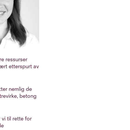
re ressurser
ært etterspurt av
ter nemlig de
trevirke, betong
 til rette for
de