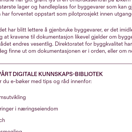
største lager og handleplass for byggevarer som kan g
 har forventet oppstart som pilotprosjekt innen utgan
et har blitt lettere å gjenbruke byggevarer, er det imidle
 at kravene til dokumentasjon likevel gjelder om bygge
ådet endres vesentlig.
Direktoratet for byggkvalitet har
deg finne ut om dokumentasjonen er i orden, eller om 
VÅRT DIGITALE KUNNSKAPS-BIBLIOTEK
r du e-bøker med tips og råd innenfor:
msutvikling
eringer i næringseiendom
ch
smegling