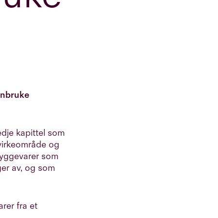
jenbruke
edje kapittel
som
 virkeområde
og
 byggevarer som
nger av, og som
rer fra et