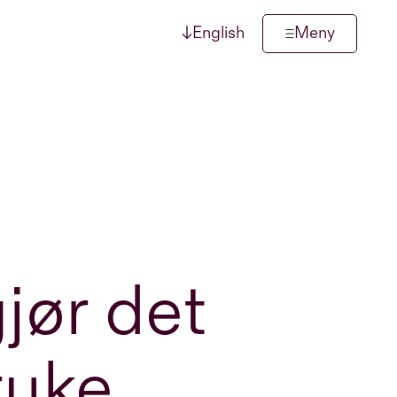
↓
English
Meny
jør det
ruke