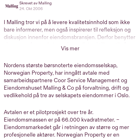
Skrevet av Malling
24. Okt 2006
I Malling tror vi på å levere kvalitetsinnhold som ikke
bare informerer, men også inspirerer til refleksjon og
diskusjon innenfor eiendomsbransjen. Derfor benytter
vi oss av erfarne eksterne journalister, i tillegg til våre
Vis mer
interne eksperter, til å produsere informativt,
engasjerende og relevant innhold for deg som er
Nordens største børsnoterte eiendomsselskap,
interessert i eiendom. Vårt mål er å gi deg innsikt og
Norwegian Property, har inngått avtale med
perspektiver som hjelper deg i dine beslutninger.
samarbeidspartnere Coor Service Management og
Eiendomshuset Malling & Co på forvaltning, drift og
vedlikehold på tre av selskapets eiendommer i Oslo.
Avtalen er et pilotprosjekt over tre år.
Eiendomsmassen er på 66.000 kvadratmeter. –
Eiendomsmarkedet går i retningen av større og mer
profesjonelle aktører. Norwegian Property er en