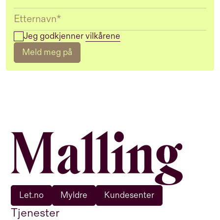
Jeg godkjenner
vilkårene
Meld meg på
Let.no
Myldre
Kundesenter
Tjenester