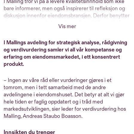
I Malling tror vi på å levere kvalitetsinnhold som ikke
bare informerer, men også inspirerer til refleksjon og
diskusjon innenfor eiendomsbransjen. Derfor benytter
vi oss av erfarne eksterne journalister, i tillegg til våre
Vis mer
interne eksperter, til å produsere informativt,
engasjerende og relevant innhold for deg som er
I Mallings avdeling for strategisk analyse, rådgivning
interessert i eiendom. Vårt mål er å gi deg innsikt og
og verdivurdering samler vi all vår kompetanse og
perspektiver som hjelper deg i dine beslutninger.
erfaring om eiendomsmarkedet, i ett konsentrert
produkt.
– Ingen av våre råd eller vurderinger gjøres i et
tomrom, men i tett samarbeid med de andre
avdelingene i eiendomshuset. Det betyr at alt vi gjør
hele tiden er faglig oppdatert og i tråd med
markedsutviklingen, sier leder for verdivurdering hos
Malling, Andreas Staubo Boasson.
Innsikten du trenger