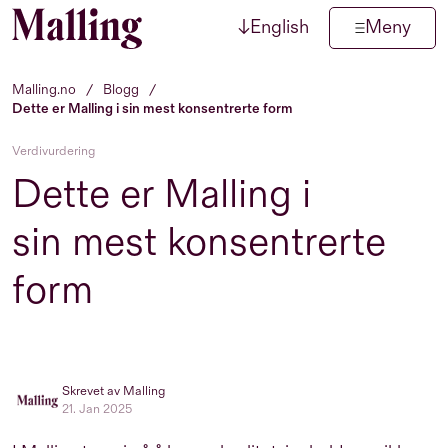
↓
English
Meny
Hopp til innhold
Malling.no
/
Blogg
/
Dette er Malling i sin mest konsentrerte form
Verdivurdering
Dette er Malling i
sin mest konsentrerte
form
Skrevet av Malling
21. Jan 2025