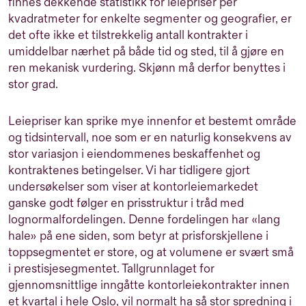
finnes dekkende statistikk for leiepriser per
kvadratmeter for enkelte segmenter og geografier, er
det ofte ikke et tilstrekkelig antall kontrakter i
umiddelbar nærhet på både tid og sted, til å gjøre en
ren mekanisk vurdering. Skjønn må derfor benyttes i
stor grad.
Leiepriser kan sprike mye innenfor et bestemt område
og tidsintervall, noe som er en naturlig konsekvens av
stor variasjon i eiendommenes beskaffenhet og
kontraktenes betingelser. Vi har tidligere gjort
undersøkelser som viser at kontorleiemarkedet
ganske godt følger en prisstruktur i tråd med
lognormalfordelingen. Denne fordelingen har «lang
hale» på ene siden, som betyr at prisforskjellene i
toppsegmentet er store, og at volumene er svært små
i prestisjesegmentet. Tallgrunnlaget for
gjennomsnittlige inngåtte kontorleiekontrakter innen
et kvartal i hele Oslo, vil normalt ha så stor spredning i