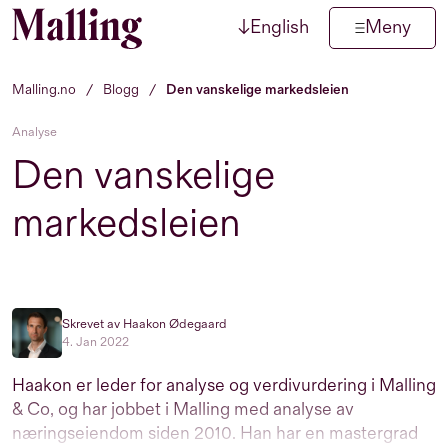
↓
English
Meny
Hopp til innhold
Malling.no
/
Blogg
/
Den vanskelige markedsleien
Analyse
Den vanskelige
markedsleien
Skrevet av Haakon Ødegaard
4. Jan 2022
Haakon er leder for analyse og verdivurdering i Malling
& Co, og har jobbet i Malling med analyse av
næringseiendom siden 2010. Han har en mastergrad