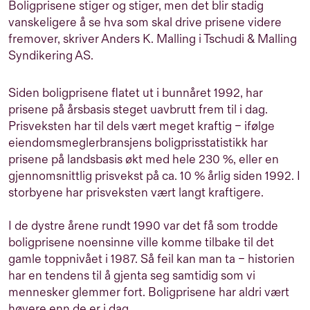
Boligprisene stiger og stiger, men det blir stadig
interessert i eiendom. Vårt mål er å gi deg innsikt og
vanskeligere å se hva som skal drive prisene videre
perspektiver som hjelper deg i dine beslutninger.
fremover, skriver Anders K. Malling i Tschudi & Malling
Syndikering AS.
Siden boligprisene flatet ut i bunnåret 1992, har
prisene på årsbasis steget uavbrutt frem til i dag.
Prisveksten har til dels vært meget kraftig – ifølge
eiendomsmeglerbransjens boligprisstatistikk har
prisene på landsbasis økt med hele 230 %, eller en
gjennomsnittlig prisvekst på ca. 10 % årlig siden 1992. I
storbyene har prisveksten vært langt kraftigere.
I de dystre årene rundt 1990 var det få som trodde
boligprisene noensinne ville komme tilbake til det
gamle toppnivået i 1987. Så feil kan man ta – historien
har en tendens til å gjenta seg samtidig som vi
mennesker glemmer fort. Boligprisene har aldri vært
høyere enn de er i dag.