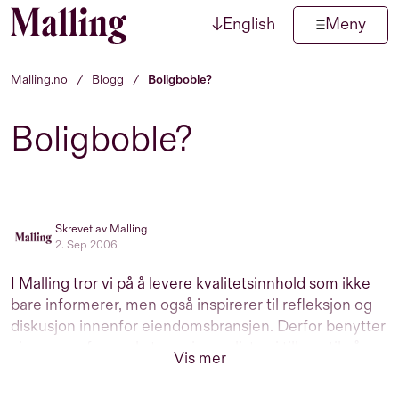
↓
English
Meny
Hopp til innhold
Malling.no
/
Blogg
/
Boligboble?
Boligboble?
Skrevet av Malling
2. Sep 2006
I Malling tror vi på å levere kvalitetsinnhold som ikke
bare informerer, men også inspirerer til refleksjon og
diskusjon innenfor eiendomsbransjen. Derfor benytter
vi oss av erfarne eksterne journalister, i tillegg til våre
Vis mer
interne eksperter, til å produsere informativt,
engasjerende og relevant innhold for deg som er