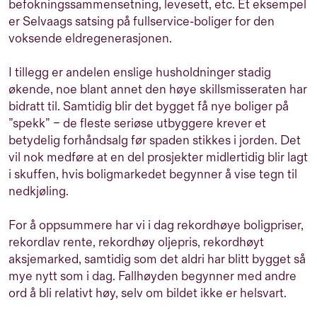
befokningssammensetning, levesett, etc. Et eksempel
er Selvaags satsing på fullservice-boliger for den
voksende eldregenerasjonen.
I tillegg er andelen enslige husholdninger stadig
økende, noe blant annet den høye skillsmisseraten har
bidratt til. Samtidig blir det bygget få nye boliger på
”spekk” – de fleste seriøse utbyggere krever et
betydelig forhåndsalg før spaden stikkes i jorden. Det
vil nok medføre at en del prosjekter midlertidig blir lagt
i skuffen, hvis boligmarkedet begynner å vise tegn til
nedkjøling.
For å oppsummere har vi i dag rekordhøye boligpriser,
rekordlav rente, rekordhøy oljepris, rekordhøyt
aksjemarked, samtidig som det aldri har blitt bygget så
mye nytt som i dag. Fallhøyden begynner med andre
ord å bli relativt høy, selv om bildet ikke er helsvart.