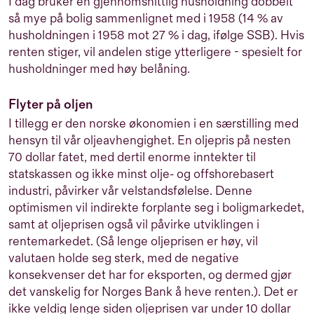
I dag bruker en gjennomsnittlig husholdning dobbelt
så mye på bolig sammenlignet med i 1958 (14 % av
husholdningen i 1958 mot 27 % i dag, ifølge SSB). Hvis
renten stiger, vil andelen stige ytterligere - spesielt for
husholdninger med høy belåning.
Flyter på oljen
I tillegg er den norske økonomien i en særstilling med
hensyn til vår oljeavhengighet. En oljepris på nesten
70 dollar fatet, med dertil enorme inntekter til
statskassen og ikke minst olje- og offshorebasert
industri, påvirker vår velstandsfølelse. Denne
optimismen vil indirekte forplante seg i boligmarkedet,
samt at oljeprisen også vil påvirke utviklingen i
rentemarkedet. (Så lenge oljeprisen er høy, vil
valutaen holde seg sterk, med de negative
konsekvenser det har for eksporten, og dermed gjør
det vanskelig for Norges Bank å heve renten.). Det er
ikke veldig lenge siden oljeprisen var under 10 dollar